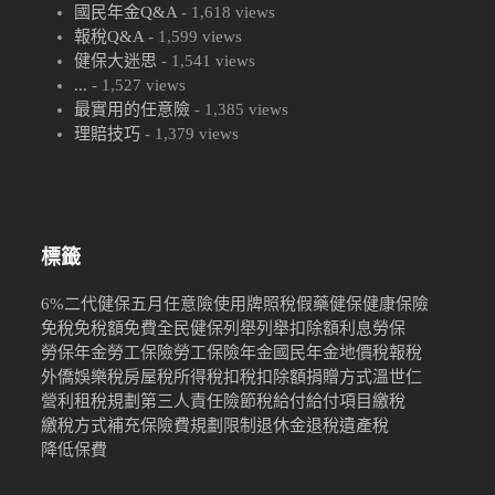
國民年金Q&A
- 1,618 views
報稅Q&A
- 1,599 views
健保大迷思
- 1,541 views
...
- 1,527 views
最實用的任意險
- 1,385 views
理賠技巧
- 1,379 views
標籤
6%
二代健保
五月
任意險
使用牌照稅
假藥
健保
健康保險
免稅
免稅額
免費
全民健保
列舉
列舉扣除額
利息
勞保
勞保年金
勞工保險
勞工保險年金
國民年金
地價稅
報稅
外僑
娛樂稅
房屋稅
所得稅
扣稅
扣除額
捐贈
方式
溫世仁
營利
租稅規劃
第三人責任險
節稅
給付
給付項目
繳稅
繳稅方式
補充保險費
規劃限制
退休金
退稅
遺產稅
降低保費