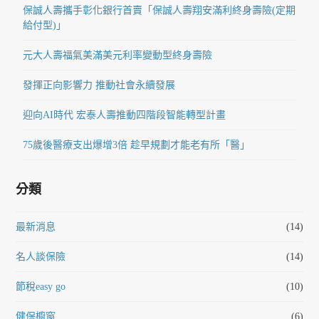
保誠人壽攜手彰化銀行首賣「保誠人壽翔安滿利終身壽險(定期
給付型)」
元大人壽福氣美滿美元利率變動型終身壽險
發揮正向影響力 推動社會永續發展
迎向AI時代 宏泰人壽推動四階段智能轉型計畫
75歲後醫療支出爆增3倍 趁早規劃才能老有所「醫」
分類
最新消息
(14)
名人談保險
(14)
節稅easy go
(10)
健保櫥窗
(6)