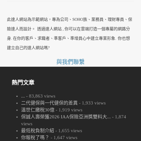
此達人網站為示範網站，專為公司、SOHO族、業務員、理財專員、保
險達人而設計。
透過達人網站 , 你可以在雲端打造一個專屬的網路分
身. 在你的客戶、求職者、準客戶、準增員心中建立專業形象.
你也想
建立自己的達人網站嗎?
與我們聯繫
熱門文章
...
- 83,863 views
二代健保與一代健保的差異
- 1,933 views
溫世仁繳稅30億
- 1,919 views
保誠人壽榮獲2026 IAA保險亞洲獎雙料大...
- 1,874
views
最低稅負制介紹
- 1,655 views
你報稅了嗎？
- 1,647 views