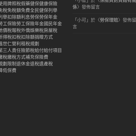
「
小智
」於〈
保險買對買錯有
使用牌照稅
假藥
健保
健康保險
係
〉發佈留言
免稅
免稅額
免費
全民健保
列舉
列舉扣除額
利息
勞保
勞保年金
「
小可
」於〈
勞保理賠
〉發佈
勞工保險
勞工保險年金
國民年金
言
地價稅
報稅
外僑
娛樂稅
房屋稅
所得稅
扣稅
扣除額
捐贈
方式
溫世仁
營利
租稅規劃
第三人責任險
節稅
給付
給付項目
繳稅
繳稅方式
補充保險費
規劃限制
退休金
退稅
遺產稅
降低保費