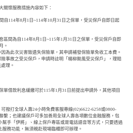
大關懷服務措施內容如下：
自114年8月1日~114年10月31日之保單，受災保戶自即日起
區間為自114年8月1日~115年1月31日之保單，受災保戶自即
月。
戶因為此次災害致遺失保險單，其申請補發保險單免收工本費。
保險事故之受災保戶，申請時註明「楊柳颱風受災保戶」，理賠
先處理。
單借款利息緩繳可於115年1月31日前提出申請外，其他項目
全球人壽24小時免費客服專線(02)6622-6258或0800-
人員聯繫；也建議保戶可多加善用全球人壽各項數位金融服務，包
服小幫手「伊將」、線上保戶專區或是電話語音等方式，只要透過
人化服務功能，無須親赴現場臨櫃即可辦理。