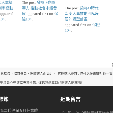
大人壽福
The post
發揮正向影
利率變動
響力 推動社會永續發
The post
迎向AI時代
ppeared
展
appeared first on
保
宏泰人壽推動四階段
04
.
險104
.
智能轉型計畫
appeared first on
保險
104
.
n
p
、業務員、理財專員、保險達人而設計。
透過達人網站 , 你可以在雲端打造一個
、準增員心中建立專業形象.
你也想建立自己的達人網站嗎?
標籤
近期留言
6%
二代健保
五月
任意險