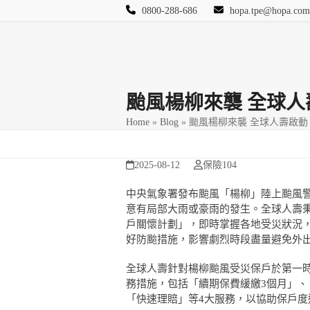
Skip
0800-288-686
hopa.tpe@hopa.com
to
content
首頁
其他頁面
Blog
活動相簿
保險
颱風楊柳來襲 全球
Home
»
Blog
»
颱風楊柳來襲 全球人壽啟
2025-08-12
保險104
中央氣象署發布颱風「楊柳」陸上颱風警
意有局部大雨或豪雨的發生。全球人壽
戶關懷計劃」，即時掌握各地受災狀況
好防颱措施，影響劇烈時段盡量避免外
全球人壽針對楊柳颱風受災保戶於第一
務措施，包括「續期保費緩繳3個月」、
「快速理賠」等4大服務，以協助保戶度