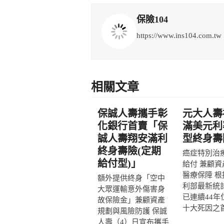
保險104
https://www.ins104.com.tw
相關文章
保誠人壽攜手彰
元大人壽
化銀行首賣「保
滿美元利
誠人壽翔安滿利
型終身壽
終身壽險(定期
癌症特別治
給付型)」
給付 兼顧資
醫療保障 根
額外提供終身「空中
利部最新統
大眾運輸意外傷害身
已連續44年
故保險金」兼顧資產
十大死因之首，
規劃與風險防護 保誠
人壽（4）日宣布攜手