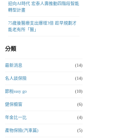
迎向AI時代 宏泰人壽推動四階段智能
轉型計畫
75歲後醫療支出爆增3倍 趁早規劃才
能老有所「醫」
分類
最新消息
(14)
名人談保險
(14)
節稅easy go
(10)
健保櫥窗
(6)
年金比一比
(4)
產物保險(汽車篇)
(5)