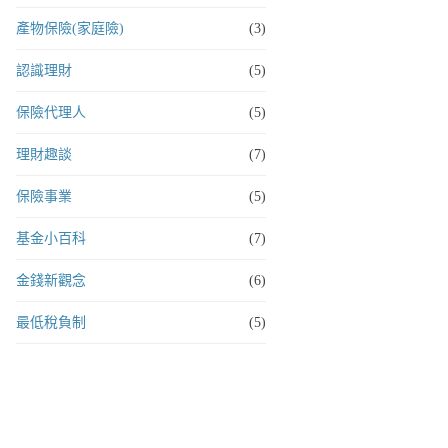
產物保險(家庭險)
(3)
認識理財
(5)
保險代理人
(5)
理財趣談
(7)
保險事業
(5)
基金小百科
(7)
金錢新觀念
(6)
最低稅負制
(5)