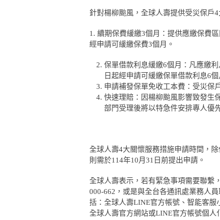
針對楊柳颱風，全球人壽提供受災保戶4
1. 續期保費緩繳3個月：提供應繳保費區間
經申請可緩繳保費3個月。
保單借款利息緩繳6個月：凡應繳利息
日起經申請可緩繳保單借款利息6個
申請補發保單免收工本費：受災保
快速理賠：因楊柳颱風影響致發生
部門受理後將以特急件安排專人優
全球人壽4大關懷服務措施申請時間，除保
則需於114年10月31日前提出申請。
全球人壽表示，若有緊急事項需要聯繫，可撥打
000-662，或是與全台各通訊處業務
括：全球人壽LINE官方帳號、智能客
全球人壽官方網站或LINE官方帳號個