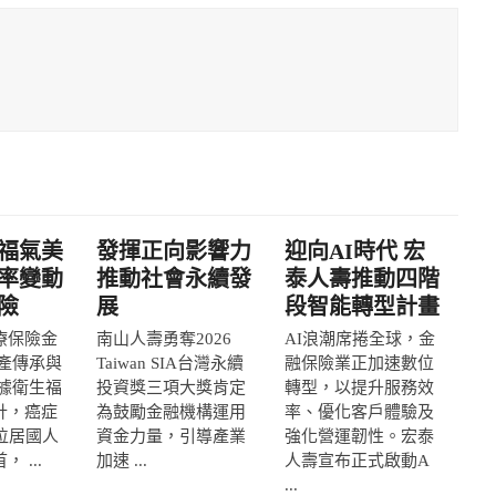
福氣美
發揮正向影響力
迎向AI時代 宏
率變動
推動社會永續發
泰人壽推動四階
險
展
段智能轉型計畫
療保險金
南山人壽勇奪2026
AI浪潮席捲全球，金
產傳承與
Taiwan SIA台灣永續
融保險業正加速數位
據衛生福
投資獎三項大獎肯定
轉型，以提升服務效
計，癌症
為鼓勵金融機構運用
率、優化客戶體驗及
位居國人
資金力量，引導產業
強化營運韌性。宏泰
 ...
加速 ...
人壽宣布正式啟動A
...