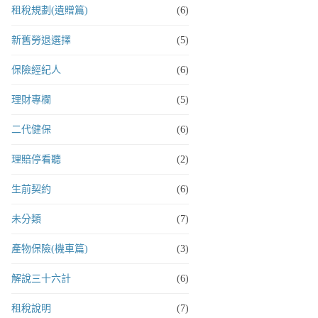
租稅規劃(遺贈篇)
(6)
新舊勞退選擇
(5)
保險經紀人
(6)
理財專欄
(5)
二代健保
(6)
理賠停看聽
(2)
生前契約
(6)
未分類
(7)
產物保險(機車篇)
(3)
解說三十六計
(6)
租稅說明
(7)