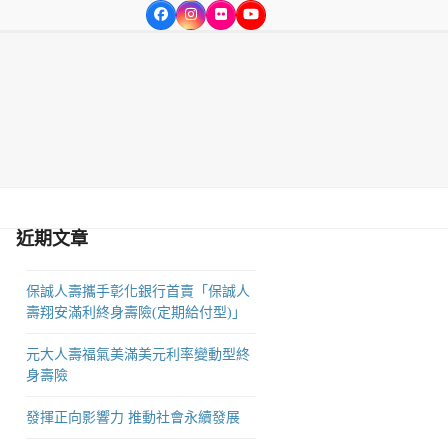
Facebook
Instagram
Flickr
YouTube
方位的達人服務，為365行業之各界達人服務。
近期文章
保誠人壽攜手彰化銀行首賣「保誠人
壽翔安滿利終身壽險(定期給付型)」
元大人壽福氣美滿美元利率變動型終
身壽險
發揮正向影響力 推動社會永續發展