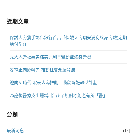
近期文章
保誠人壽攜手彰化銀行首賣「保誠人壽翔安滿利終身壽險(定期
給付型)」
元大人壽福氣美滿美元利率變動型終身壽險
發揮正向影響力 推動社會永續發展
迎向AI時代 宏泰人壽推動四階段智能轉型計畫
75歲後醫療支出爆增3倍 趁早規劃才能老有所「醫」
分類
最新消息
(14)