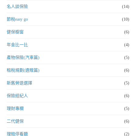
名人談保險
(14)
節稅easy go
(10)
健保櫥窗
(6)
年金比一比
(4)
產物保險(汽車篇)
(5)
租稅規劃(遺贈篇)
(6)
新舊勞退選擇
(5)
保險經紀人
(6)
理財專欄
(5)
二代健保
(6)
理賠停看聽
(2)