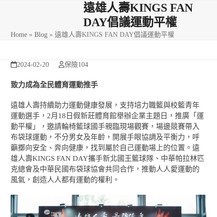
Skip
Open
Close
遠雄人壽KINGS FAN
to
DAY倡議運動平權
mobile
mobile
content
Home
»
Blog
»
遠雄人壽KINGS FAN DAY倡議運動平權
menu
menu
2024-02-20
保險104
致力成為全民體育運動推手
遠雄人壽持續助力運動健康發展，支持培力職籃與校籃青年
運動選手，2月18日假新莊體育館舉辦企業主題日，推廣「運
動平權」，邀請輪椅籃球國手親臨現場觀賽，場邊競賽帶入
布袋球運動，不分男女及年齡，開展手眼協調及平衡力，呼
籲擲向安全、奔向健康，找到屬於自己運動場上的位置。遠
雄人壽KINGS FAN DAY攜手新北國王籃球隊、中華帕拉林匹
克總會及中華民國布袋球協會共同合作，推動人人愛運動的
風氣，創造人人都有運動的權利。