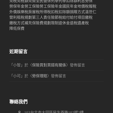
免稅
免稅額
免費
全民健保
列舉
列舉扣除額
利息
勞保
勞保年金
勞工保險
勞工保險年金
國民年金
地價稅
報稅
外僑
娛樂稅
房屋稅
所得稅
扣稅
扣除額
捐贈
方式
溫世仁
營利
租稅規劃
第三人責任險
節稅
給付
給付項目
繳稅
繳稅方式
補充保險費
規劃限制
退休金
退稅
遺產稅
降低保費
近期留言
「
小智
」於〈
保險買對買錯有關係
〉發佈留言
「
小可
」於〈
勞保理賠
〉發佈留言
聯絡我們
103台北市大同區民生西路102號2樓