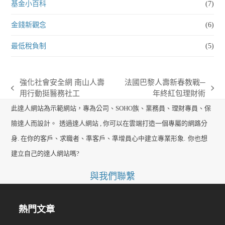
基金小百科
(7)
金錢新觀念
(6)
最低稅負制
(5)
強化社會安全網 南山人壽
法國巴黎人壽新春教戰─
previous
next
用行動挺醫務社工
年終紅包理財術
post:
post:
此達人網站為示範網站，專為公司、SOHO族、業務員、理財專員、保
險達人而設計。
透過達人網站 , 你可以在雲端打造一個專屬的網路分
身. 在你的客戶、求職者、準客戶、準增員心中建立專業形象.
你也想
建立自己的達人網站嗎?
與我們聯繫
熱門文章