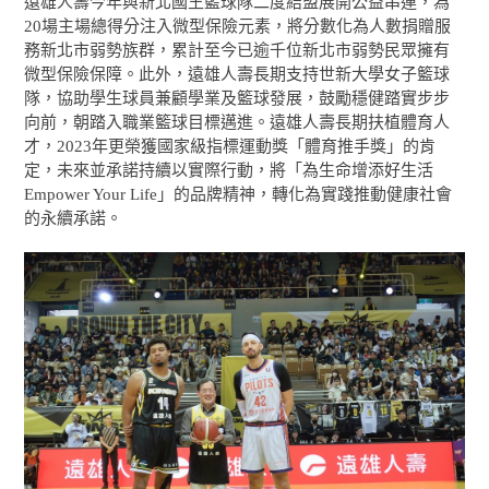
遠雄人壽今年與新北國王籃球隊二度結盟展開公益串連，為
20場主場總得分注入微型保險元素，將分數化為人數捐贈服
務新北市弱勢族群，累計至今已逾千位新北市弱勢民眾擁有
微型保險保障。此外，遠雄人壽長期支持世新大學女子籃球
隊，協助學生球員兼顧學業及籃球發展，鼓勵穩健踏實步步
向前，朝踏入職業籃球目標邁進。遠雄人壽長期扶植體育人
才，2023年更榮獲國家級指標運動獎「體育推手獎」的肯
定，未來並承諾持續以實際行動，將「為生命增添好生活
Empower Your Life」的品牌精神，轉化為實踐推動健康社會
的永續承諾。