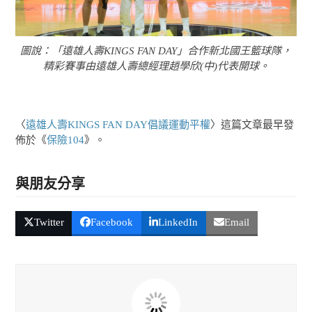
圖說：「遠雄人壽KINGS FAN DAY」合作新北國王籃球隊，
精彩賽事由遠雄人壽總經理趙學欣(中)代表開球。
〈
遠雄人壽KINGS FAN DAY倡議運動平權
〉這篇文章最早發
佈於《
保險104
》。
與朋友分享
Twitter
Facebook
LinkedIn
Email