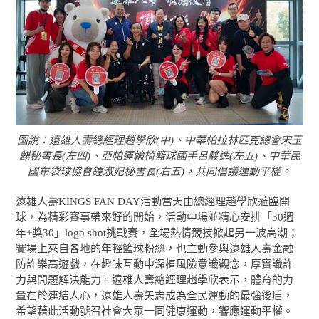
圖說：遠雄人壽總經理趙學欣(中)、中華帕拉林匹克總會宋玉
麒秘書長(左四)、亞帕運輪椅籃球國手呂駿逸(左五)、中華民
國布袋球協會鍾淑妃秘書長(右五)，共同倡議運動平權。
遠雄人壽KINGS FAN DAY活動當天由總經理趙學欣蒞臨開
球，為精彩賽事帶來好的開始，活動中場並精心安排「30週
年+獎30」logo shot挑戰賽，全場熱情競技掀起另一波高潮；
賽場上來自各地的年輕籃球粉絲，也主動參與遠雄人壽金融
防詐樂高遊戲，在趣味互動中深植風險意識觀念，厚實識詐
力與問題解決能力。遠雄人壽總經理趙學欣表示，體育的力
量在於連結人心，遠雄人壽矢志成為全民運動的最強後盾，
希望藉此活動號召社會大眾一同健康運動，響應運動平權。