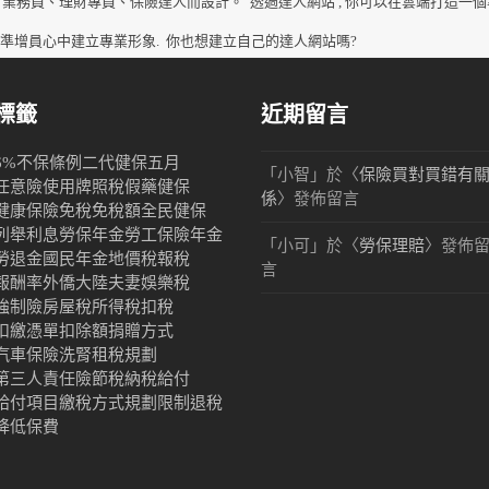
、業務員、理財專員、保險達人而設計。
透過達人網站 , 你可以在雲端打造一個
、準增員心中建立專業形象.
你也想建立自己的達人網站嗎?
標籤
近期留言
6%
不保條例
二代健保
五月
「
小智
」於〈
保險買對買錯有
任意險
使用牌照稅
假藥
健保
係
〉發佈留言
健康保險
免稅
免稅額
全民健保
列舉
利息
勞保年金
勞工保險年金
「
小可
」於〈
勞保理賠
〉發佈
勞退金
國民年金
地價稅
報稅
言
報酬率
外僑
大陸
夫妻
娛樂稅
強制險
房屋稅
所得稅
扣稅
扣繳憑單
扣除額
捐贈
方式
汽車保險
洗腎
租稅規劃
第三人責任險
節稅
納稅
給付
給付項目
繳稅方式
規劃限制
退稅
降低保費