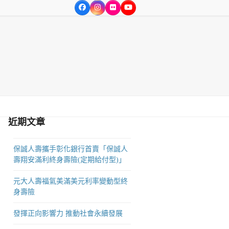
Facebook
Instagram
Flickr
YouTube
方位的達人服務，為365行業之各界達人服務。
近期文章
保誠人壽攜手彰化銀行首賣「保誠人
壽翔安滿利終身壽險(定期給付型)」
元大人壽福氣美滿美元利率變動型終
身壽險
發揮正向影響力 推動社會永續發展