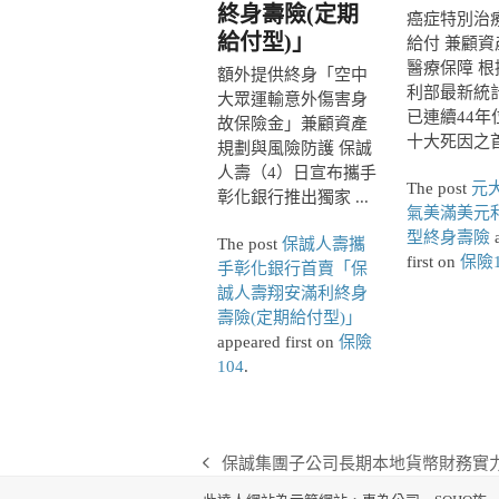
終身壽險(定期
癌症特別治
給付型)」
給付 兼顧資
醫療保障 根
額外提供終身「空中
利部最新統
大眾運輸意外傷害身
已連續44年
故保險金」兼顧資產
十大死因之首，
規劃與風險防護 保誠
人壽（4）日宣布攜手
The post
元
彰化銀行推出獨家 ...
氣美滿美元
型終身壽險
a
The post
保誠人壽攜
first on
保險1
手彰化銀行首賣「保
誠人壽翔安滿利終身
壽險(定期給付型)」
appeared first on
保險
104
.
保誠集團子公司長期本地貨幣財務實
previous
post: