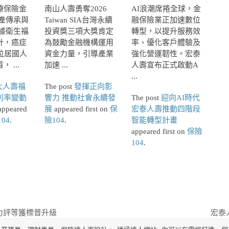
療保險金
南山人壽勇奪2026
AI浪潮席捲全球，金
產傳承與
Taiwan SIA台灣永續
融保險業正加速數位
據衛生福
投資獎三項大獎肯定
轉型，以提升服務效
計，癌症
為鼓勵金融機構運用
率、優化客戶體驗及
位居國人
資金力量，引導產業
強化營運韌性。宏泰
 ...
加速 ...
人壽宣布正式啟動A
...
大人壽福
The post
發揮正向影
利率變動
響力 推動社會永續發
The post
迎向AI時代
ppeared
展
appeared first on
保
宏泰人壽推動四階段
04
.
險104
.
智能轉型計畫
appeared first on
保險
104
.
力評等獲標普升級
宏泰
next
post: