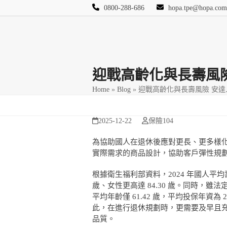
Skip
0800-288-686
hopa.tpe@hopa.com
to
content
首頁
其他頁面
Blog
活動相簿
保險
迎戰高齡化與長壽風
Home
»
Blog
»
迎戰高齡化與長壽風險 安
2025-12-22
保險104
為協助國人在退休後應對更長、更多樣
實際需求的商品設計，協助客戶彈性規
根據衛生福利部資料，2024 年國人平均壽命
歲、女性更高達 84.30 歲。同時，雖
平均年齡僅 61.42 歲，平均投保年資
此，在進行退休規劃時，更需要及早且
品質。