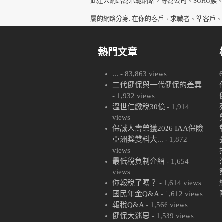
此達人網站為示範網站，專為公司、SOHO族
屬的網路分身. 在你的客戶、求職者、準客戶
熱門文章
...
- 83,863 views
二代健保與一代健保的差異
- 1,932 views
溫世仁繳稅30億
- 1,914
views
保誠人壽榮獲2026 IAA保險
亞洲獎雙料大...
- 1,872
views
最低稅負制介紹
- 1,654
views
你報稅了嗎？
- 1,614 views
國民年金Q&A
- 1,612 views
報稅Q&A
- 1,566 views
健保大迷思
- 1,539 views