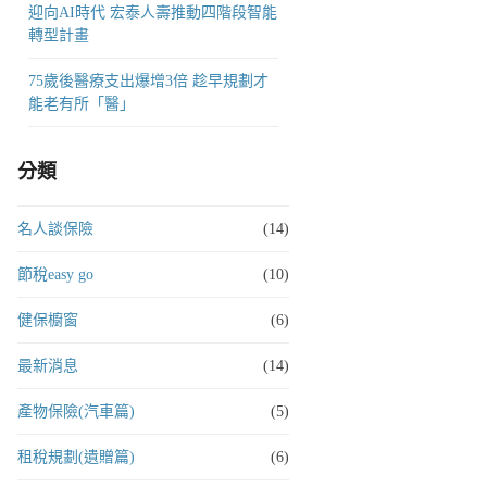
迎向AI時代 宏泰人壽推動四階段智能
轉型計畫
75歲後醫療支出爆增3倍 趁早規劃才
能老有所「醫」
分類
名人談保險
(14)
節稅easy go
(10)
健保櫥窗
(6)
最新消息
(14)
產物保險(汽車篇)
(5)
租稅規劃(遺贈篇)
(6)