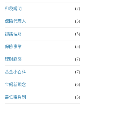
租稅說明
(7)
保險代理人
(5)
認識理財
(5)
保險事業
(5)
理財趣談
(7)
基金小百科
(7)
金錢新觀念
(6)
最低稅負制
(5)