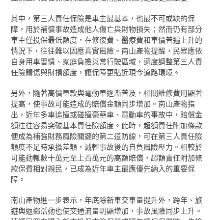
其中，第三人責任保險是車主最基本，也最不可或缺的保
障，用於補償事故造成他人傷亡與財物損失；然而仍有部分
車主僅投保最低額度，在修復費、醫療費和車價普遍上升的
情況下，往往難以因應真實風險。南山產物提醒，民眾應依
自身用車習慣、家庭負擔與常行駛區域，適度調整第三人責
任險體傷與財損額度，讓保障更貼近現今道路環境。
另外，隨著高價車款與電動車逐漸普及，相關維修費用顯著
提高，使事故可能造成的賠償金額同步增加。南山產物指
出，近年多車追撞或碰撞豪華車、電動車的事故中，賠償金
額往往容易突破基本責任險額度。此時，超額責任附加條款
便成為補強財務風險關鍵的第二道防線，可在第三人責任險
額度不足時承擔差額，減輕事故後的自負風險壓力。相較於
可能動輒數十萬元至上百萬元的高額賠償，超額責任附加條
款保費相對親民，已成為近年車主最應優先納入的重要保
障。
南山產物進一步表示，年底除新車交車量提升外，跨年、旅
遊與返鄉活動也使交通流量明顯增加，事故風險同步上升。