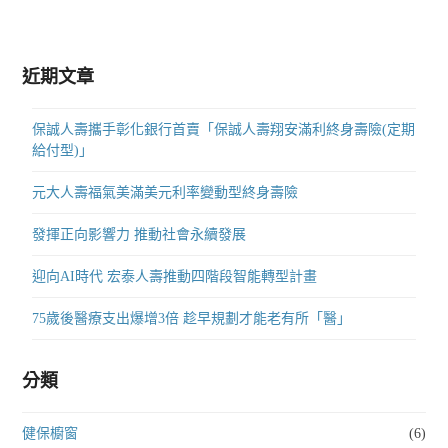
近期文章
保誠人壽攜手彰化銀行首賣「保誠人壽翔安滿利終身壽險(定期
給付型)」
元大人壽福氣美滿美元利率變動型終身壽險
發揮正向影響力 推動社會永續發展
迎向AI時代 宏泰人壽推動四階段智能轉型計畫
75歲後醫療支出爆增3倍 趁早規劃才能老有所「醫」
分類
健保櫥窗
(6)