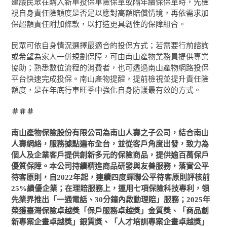
建議民眾在購入新車投保車險保單或隔年續保保單時，先檢
視自身責任險額度是否足以應對高額賠償情境，再依需求加
保超額責任附加條款，以打造更具韌性的保障組合。
民眾可依自身情況選擇最適合的投保方式；若需要行前諮詢
或希望為家人一併規劃保障，可由南山產物業務員提供專業
協助；熟悉數位流程的消費者，也可透過南山產物網路投保
平台快速完成投保。南山產物提醒，提前檢視並提升責任險
額度，是在年底行車旺季中強化自身防護最有效的方式。
＃＃＃
南山產物保險股份有限公司為南山人壽之子公司，結合南山
人壽網絡，服務據點遍布全台，並從客戶角度出發，致力為
個人及企業客戶提供創新多元的保險商品，提供逾百萬保戶
優質保障。本公司持續精進商品研發與友善服務，落實公平
待客原則，自2022年起，連續四度蟬聯公平待客原則評核前
25%績優企業；在理賠服務上，運用七項保險科技專利，領
先業界推出「一通電話、30分鐘內啟動理賠」服務；2025年
榮獲臺灣保險卓越獎「保戶服務卓越獎」金質獎、「商品創
新專案企畫卓越獎」銀質獎、「人才培訓專案企畫卓越獎」