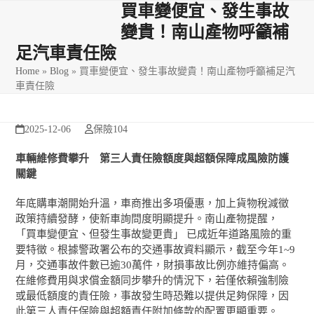
Skip
Open
Close
買車變便宜、發生事故
to
變貴！南山產物呼籲補
mobile
mobile
content
足汽車責任險
menu
menu
Home
»
Blog
»
買車變便宜、發生事故變貴！南山產物呼籲補足汽
車責任險
2025-12-06
保險104
車輛維修費攀升 第三人責任險額度與超額保障成風險防護
關鍵
年底購車潮開始升溫，車商推出多項優惠，加上貨物稅減徵
政策持續發酵，使新車詢問度明顯提升。南山產物提醒，
「買車變便宜、但發生事故變更貴」 已成近年道路風險的重
要特徵。根據警政署公布的交通事故資料顯示，截至今年1~9
月，交通事故件數已逾30萬件，財損事故比例亦維持偏高。
在維修費用與求償金額同步攀升的情況下，若僅依賴強制險
或最低額度的責任險，事故發生時恐難以提供足夠保障，因
此第三人責任保險與超額責任附加條款的配置更顯重要。