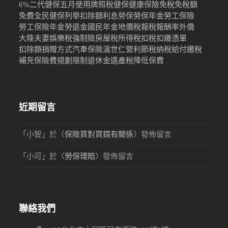
6%
二代健保
五月
使用牌照稅
健保
健康保險
免稅
免稅額
免費
全民健保
列舉扣除額
利息
勞保
勞保年金
勞工保險
勞工保險年金
勞退金
國民年金
地價稅
報稅
報酬率
外僑
大陸
夫妻
娛樂稅
強制險
房屋稅
所得稅
扣稅
扣繳憑單
扣除額
捐贈
方式
汽車保險
溫世仁
營利
節稅
納稅
給付
繳稅
補充保險費
規劃限制
退休金
遺產稅
降低保費
近期留言
「
小智
」於〈
保險買對買錯有關係
〉發佈留言
「
小可
」於〈
勞保理賠
〉發佈留言
聯絡我們