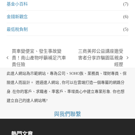
基金小百科
(7)
金錢新觀念
(6)
最低稅負制
(5)
買車變便宜、發生事故變
三商美邦公益講座邀受
貴！南山產物呼籲補足汽車
害者分享詐騙園區親身
previous
next
責任險
經歷
post:
post:
此達人網站為示範網站，專為公司、SOHO族、業務員、理財專員、保
險達人而設計。
透過達人網站 , 你可以在雲端打造一個專屬的網路分
身. 在你的客戶、求職者、準客戶、準增員心中建立專業形象.
你也想
建立自己的達人網站嗎?
與我們聯繫
熱門文章