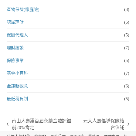
產物保險(家庭險)
(3)
認識理財
(5)
保險代理人
(5)
理財趣談
(7)
保險事業
(5)
基金小百科
(7)
金錢新觀念
(6)
最低稅負制
(5)
南山人壽獲首屆永續金融評鑑
元大人壽倡導保險結
previous
next
前20%肯定
合信託
post:
post: