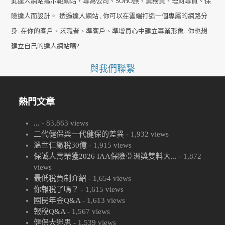
此達人網站為示範網站，專為公司、SOHO族、業務員、理財專員、保
險達人而設計。
透過達人網站 , 你可以在雲端打造一個專屬的網路分
身. 在你的客戶、求職者、準客戶、準增員心中建立專業形象.
你也想
建立自己的達人網站嗎?
與我們聯繫
熱門文章
...
- 83,863 views
二代健保與一代健保的差異
- 1,932 views
溫世仁繳稅30億
- 1,915 views
保誠人壽榮獲2026 IAA保險亞洲獎雙料大...
- 1,872
views
最低稅負制介紹
- 1,654 views
你報稅了嗎？
- 1,615 views
國民年金Q&A
- 1,613 views
報稅Q&A
- 1,567 views
健保大迷思
- 1,539 views