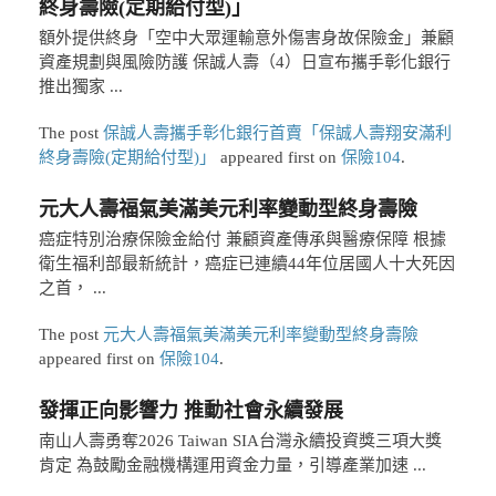
終身壽險(定期給付型)」
額外提供終身「空中大眾運輸意外傷害身故保險金」兼顧
資產規劃與風險防護 保誠人壽（4）日宣布攜手彰化銀行
推出獨家 ...
The post
保誠人壽攜手彰化銀行首賣「保誠人壽翔安滿利
終身壽險(定期給付型)」
appeared first on
保險104
.
元大人壽福氣美滿美元利率變動型終身壽險
癌症特別治療保險金給付 兼顧資產傳承與醫療保障 根據
衛生福利部最新統計，癌症已連續44年位居國人十大死因
之首， ...
The post
元大人壽福氣美滿美元利率變動型終身壽險
appeared first on
保險104
.
發揮正向影響力 推動社會永續發展
南山人壽勇奪2026 Taiwan SIA台灣永續投資獎三項大獎
肯定 為鼓勵金融機構運用資金力量，引導產業加速 ...