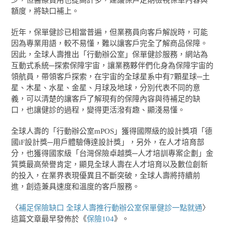
少，但醫療費用也提高許多，建議保戶定期檢視保單內容與
額度，將缺口補上。
近年，保單健診已相當普遍，但業務員向客戶解說時，可能
因為專業用語，較不易懂，難以讓客戶完全了解商品保障。
因此，全球人壽推出「行動辦公室」保單健診服務，網站為
互動式系統─探索保障宇宙，讓業務夥伴們化身為保障宇宙的
領航員，帶領客戶探索，在宇宙的全球星系中有7顆星球─土
星、木星、水星、金星、月球及地球，分別代表不同的意
義，可以清楚的讓客戶了解現有的保障內容與待補足的缺
口，也讓健診的過程，變得更活潑有趣、顯淺易懂。
全球人壽的「行動辦公室mPOS」獲得國際級的設計獎項「德
國iF設計獎─用戶體驗傳達設計獎」，另外，在人才培育部
分，也獲得國家級「台灣保險卓越獎─人才培訓專案企劃」金
質獎最高榮譽肯定，顯見全球人壽在人才培育以及數位創新
的投入，在業界表現優異且不斷突破，全球人壽將持續前
進，創造兼具速度和溫度的客戶服務。
〈
補足保險缺口 全球人壽推行動辦公室保單健診一點就通
〉
這篇文章最早發佈於《
保險104
》。