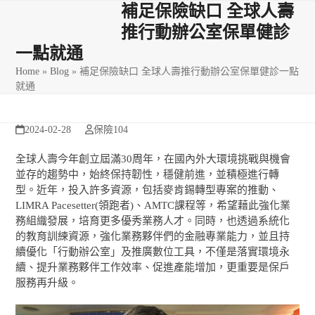
Skip
Open
Close
補足保險缺口 全球人壽
to
推行動辦公室保單健診
mobile
mobile
content
一點就通
menu
menu
Home
»
Blog
»
補足保險缺口 全球人壽推行動辦公室保單健診一點
就通
2024-02-28
保險104
全球人壽今年創立屆滿30周年，在國內外大環境挑戰與機會
並存的趨勢中，始終保持韌性，穩健前進，並積極進行轉
型。近年，投入許多資源，包括麥肯錫轉型專案的推動、
LIMRA Pacesetter(領跑者)、AMTC課程等，希望藉此強化業
務組織發展，培育更多優秀業務人才。同時，也透過系統化
的教育訓練資源，強化業務夥伴們的金融專業能力，並且持
續優化「行動辦公室」及推廣數位工具，不僅是落實環境永
續、提升業務夥伴工作效率、促進產能增加，更重要是保戶
服務再升級。