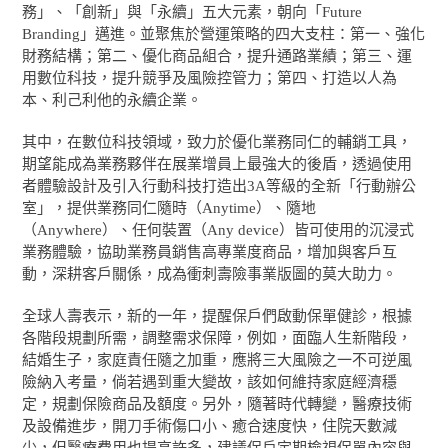
務」、「創新」與「永續」五大元素，朝向「Future
Branding」邁進。並聚焦於營運策略的四大支柱：第一、強化
財務結構；第二、優化商品組合，提升通路業績；第三、運
用數位科技，提升競爭及風險控管力；第四、打造以人為
本、利己利他的永續企業。
其中，在數位科技領域，致力於優化業務同仁的輔銷工具，
期望能成為業務夥伴在展業增員上最強大的後盾，透過使用
者體驗設計及引入行動科技打造出3A等級的全新「行動辦公
室」，提供業務同仁隨時（Anytime）、隨地
（Anywhere）、任何裝置（Any device）皆可使用的沉浸式
業務體驗，協助業務員銷售高專業度商品，增加與客戶互
動，深耕客戶關係，成為衝刺壽險事業版圖的莫大助力。
全球人壽表示，新的一年，提醒保戶們啟動保單健診，根據
各階段規劃所需，調整需求保障，例如，面臨人生新階段，
結婚生子，家庭責任隨之加重，應將三大風險之一不可逆風
險納入考量，倘若遇到重大變故，該如何維持家庭經濟穩
定，規劃保險商品及額度。另外，隨著時代轉變，醫療技術
及設備進步，開刀手術傷口小、癒合速度快，住院天數減