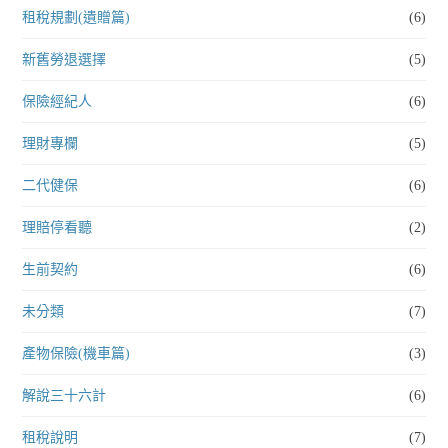
租稅規劃(遺贈篇)
(6)
新舊勞退選擇
(5)
保險經紀人
(6)
理財專欄
(5)
二代健保
(6)
理賠停看聽
(2)
生前契約
(6)
未分類
(7)
產物保險(機車篇)
(3)
解說三十六計
(6)
租稅說明
(7)