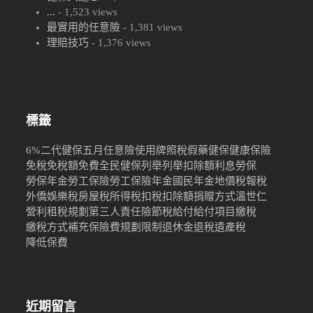
...
- 1,523 views
最實用的任意險
- 1,381 views
理賠技巧
- 1,376 views
標籤
6%
二代健保
五月
任意險
使用牌照稅
假藥
健保
健康保險
免稅
免稅額
免費
全民健保
列舉
列舉扣除額
利息
勞保
勞保年金
勞工保險
勞工保險年金
國民年金
地價稅
報稅
外僑
娛樂稅
房屋稅
所得稅
扣稅
扣除額
捐贈
方式
溫世仁
營利
租稅規劃
第三人責任險
節稅
給付
給付項目
繳稅
繳稅方式
補充保險費
規劃限制
退休金
退稅
遺產稅
降低保費
近期留言