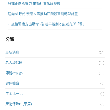
發揮正向影響力 推動社會永續發展
迎向AI時代 宏泰人壽推動四階段智能轉型計畫
75歲後醫療支出爆增3倍 趁早規劃才能老有所「醫」
分類
最新消息
(14)
名人談保險
(14)
節稅easy go
(10)
健保櫥窗
(6)
年金比一比
(4)
產物保險(汽車篇)
(5)