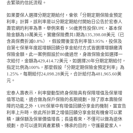
去繁瑣的信託流程。
如果要保人選擇分期定期給付，會依「分期定期保險金預定
利率」計算，該利率是以分期定期給付開始日公告於宏泰人
壽官網的利率為準。舉例來看，50歲男性投保UPE，基本保
險金額為10萬美元，實繳保險費共1期為135,398.08美元（已
含高保費折減0.8%），假設爾後宣告利率皆3.95%，投保及
自第七保單年度起增額回饋分享金給付方式皆選擇增額繳清
保險金額。此一案例假設於80歲過世，身故保險金如選擇一
次給付，金額為429,414.72美元，如選擇20年分期定期給付，
指定比例為100%，那麼假設「分期定期保險金預定利率」為
1.25%，每期給付24,098.28美元，合計給付為481,965.60美
元。
宏泰人壽表示，利率變動型終身保險具有保障增值及保單增
值等功能，適合做為保戶保險的長期規劃。除了原本壽險保
障的功能之外，UPE保單中有增值回饋分享金的機制，當宣告
利率上升時，依此所計算之增值回饋分享金就有機會可以累
積，讓保額及保單價值增長；長遠看來，不僅可以做為退休
規劃，亦可以達到資產累積、傳承的目的，守護最愛家人。