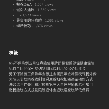
報稅Q&A
- 1,567 views
健保大迷思
- 1,539 views
...
- 1,523 views
最實用的任意險
- 1,381 views
理賠技巧
- 1,376 views
標籤
6%
不保條例
五月
任意險
使用牌照稅
假藥
健保
健康保險
免費
全民健保
列舉
列舉扣除額
利息
勞保
勞保年金
勞工保險
勞工保險年金
勞退金
國民年金
地價稅
報稅
外僑
大陸
夫妻
娛樂稅
強制險
房屋稅
扣稅
扣繳憑單
捐贈
方式
洗腎
溫世仁
營利
租稅規劃
第三人責任險
節稅
給付項目
繳稅
繳稅方式
規劃限制
退休金
退稅
遺產稅
降低保費