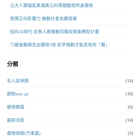
元大人壽福氣美滿美元利率變動型終身壽險
發揮正向影響力 推動社會永續發展
迎向AI時代 宏泰人壽推動四階段智能轉型計畫
75歲後醫療支出爆增3倍 趁早規劃才能老有所「醫」
分類
名人談保險
(14)
節稅easy go
(10)
健保櫥窗
(6)
最新消息
(14)
產物保險(汽車篇)
(5)