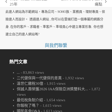
previous
next
25年
痛點
post:
post:
此達人網站為示範網站，專為公司、SOHO族、業務員、理財專員、保
險達人而設計。
透過達人網站 , 你可以在雲端打造一個專屬的網路分
身. 在你的客戶、求職者、準客戶、準增員心中建立專業形象.
你也想
建立自己的達人網站嗎?
與我們聯繫
熱門文章
...
- 83,863 views
二代健保與一代健保的差異
- 1,932 views
溫世仁繳稅30億
- 1,915 views
保誠人壽榮獲2026 IAA保險亞洲獎雙料大...
- 1,872
views
最低稅負制介紹
- 1,654 views
你報稅了嗎？
- 1,615 views
國民年金Q&A
- 1,613 views