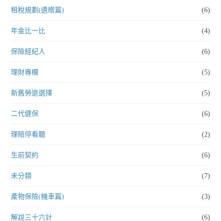
租稅規劃(遺贈篇)
(6)
年金比一比
(4)
保險經紀人
(6)
理財專欄
(5)
新舊勞退選擇
(5)
二代健保
(6)
理賠停看聽
(2)
生前契約
(6)
未分類
(7)
產物保險(機車篇)
(3)
解說三十六計
(6)