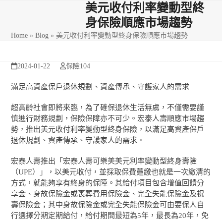
Skip
Open
Close
美元收付利率變動型終
to
身保險順應市場趨勢
mobile
mobile
content
Home
»
Blog
»
美元收付利率變動型終身保險順應市場趨勢
menu
menu
2024-01-22
保險104
滿足高資產保戶退休規劃、資產傳承、守護家人的需求
超高齡社會即將來臨，為了確保退休生活無虞，不僅需要謹
慎進行財務規劃，保險保障亦不可少。宏泰人壽順應市場趨
勢，推出美元收付利率變動型終身保險，以滿足高資產保戶
退休規劃、資產傳承、守護家人的需求。
宏泰人壽推出「宏泰人壽可樂美美元利率變動型終身壽險
（UPE）」，以美元收付，並採取保費躉繳也就是一次繳清的
方式，就能夠享有終身的保障。其給付項目包含增值回饋分
享金、身故保險金或喪葬費用保險金、完全失能保險金及祝
壽保險金；其中身故保險金或完全失能保險金可由要保人自
行選擇分期定期給付，給付期間最短為5年，最長為20年，免