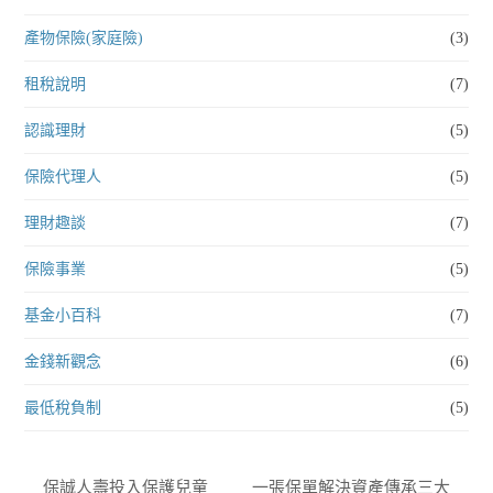
產物保險(家庭險)
(3)
租稅說明
(7)
認識理財
(5)
保險代理人
(5)
理財趣談
(7)
保險事業
(5)
基金小百科
(7)
金錢新觀念
(6)
最低稅負制
(5)
保誠人壽投入保護兒童
一張保單解決資產傳承三大