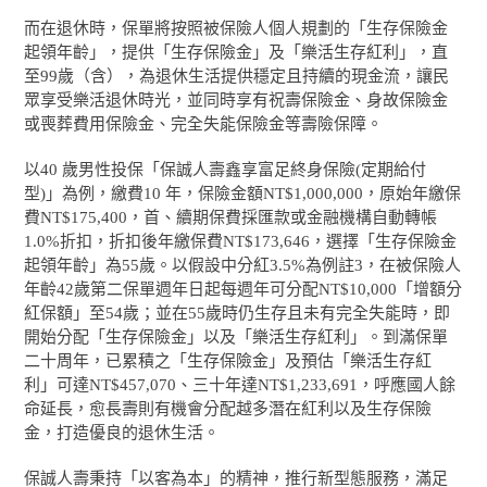
而在退休時，保單將按照被保險人個人規劃的「生存保險金
起領年齡」，提供「生存保險金」及「樂活生存紅利」，直
至99歲（含），為退休生活提供穩定且持續的現金流，讓民
眾享受樂活退休時光，並同時享有祝壽保險金、身故保險金
或喪葬費用保險金、完全失能保險金等壽險保障。
以40 歲男性投保「保誠人壽鑫享富足終身保險(定期給付
型)」為例，繳費10 年，保險金額NT$1,000,000，原始年繳保
費NT$175,400，首、續期保費採匯款或金融機構自動轉帳
1.0%折扣，折扣後年繳保費NT$173,646，選擇「生存保險金
起領年齡」為55歲。以假設中分紅3.5%為例
註
3
，在被保險人
年齡42歲第二保單週年日起每週年可分配NT$10,000「增額分
紅保額」至54歲；並在55歲時仍生存且未有完全失能時，即
開始分配「生存保險金」以及「樂活生存紅利」。到滿保單
二十周年，已累積之「生存保險金」及預估「樂活生存紅
利」可達NT$457,070、三十年達NT$1,233,691，呼應國人餘
命延長，愈長壽則有機會分配越多潛在紅利以及生存保險
金，打造優良的退休生活。
保誠人壽秉持「以客為本」的精神，推行新型態服務，滿足