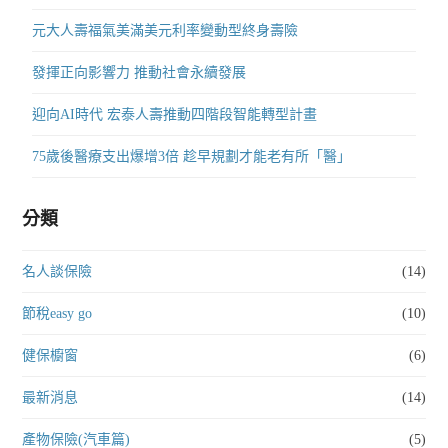
元大人壽福氣美滿美元利率變動型終身壽險
發揮正向影響力 推動社會永續發展
迎向AI時代 宏泰人壽推動四階段智能轉型計畫
75歲後醫療支出爆增3倍 趁早規劃才能老有所「醫」
分類
名人談保險
(14)
節稅easy go
(10)
健保櫥窗
(6)
最新消息
(14)
產物保險(汽車篇)
(5)