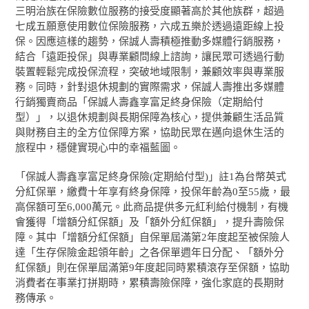
三明治族在保險數位服務的接受度顯著高於其他族群，超過
七成五願意使用數位保險服務，六成五樂於透過遠距線上投
保。因應這樣的趨勢，保誠人壽積極推動多媒體行銷服務，
結合「遠距投保」與專業顧問線上諮詢，讓民眾可透過行動
裝置輕鬆完成投保流程，突破地域限制，兼顧效率與專業服
務。同時，針對退休規劃的實際需求，保誠人壽推出多媒體
行銷獨賣商品「保誠人壽鑫享富足終身保險（定期給付
型）」，以退休規劃與長期保障為核心，提供兼顧生活品質
與財務自主的全方位保障方案，協助民眾在邁向退休生活的
旅程中，穩健實現心中的幸福藍圖。
「保誠人壽鑫享富足終身保險(定期給付型)」
註
1
為台幣英式
分紅保單，繳費十年享有終身保障，投保年齡為0至55歲，最
高保額可至6,000萬元。此商品提供多元紅利給付機制，有機
會獲得「增額分紅保額」及「額外分紅保額」，提升壽險保
障。其中「增額分紅保額」自保單屆滿第2年度起至被保險人
達「生存保險金起領年齡」之各保單週年日分配、「額外分
紅保額」則在保單屆滿第9年度起同時累積滾存至保額，協助
消費者在事業打拼期時，累積壽險保障，強化家庭的長期財
務傳承。