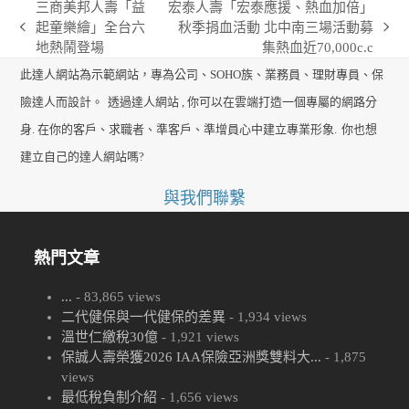
三商美邦人壽「益
宏泰人壽「宏泰應援、熱血加倍」
起童樂繪」全台六
秋季捐血活動 北中南三場活動募
previous
next
地熱鬧登場
集熱血近70,000c.c
post:
post:
此達人網站為示範網站，專為公司、SOHO族、業務員、理財專員、保
險達人而設計。
透過達人網站 , 你可以在雲端打造一個專屬的網路分
身. 在你的客戶、求職者、準客戶、準增員心中建立專業形象.
你也想
建立自己的達人網站嗎?
與我們聯繫
熱門文章
...
- 83,865 views
二代健保與一代健保的差異
- 1,934 views
溫世仁繳稅30億
- 1,921 views
保誠人壽榮獲2026 IAA保險亞洲獎雙料大...
- 1,875
views
最低稅負制介紹
- 1,656 views