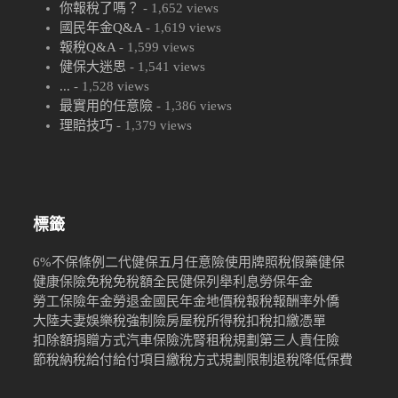
你報稅了嗎？
- 1,652 views
國民年金Q&A
- 1,619 views
報稅Q&A
- 1,599 views
健保大迷思
- 1,541 views
...
- 1,528 views
最實用的任意險
- 1,386 views
理賠技巧
- 1,379 views
標籤
6%
不保條例
二代健保
五月
任意險
使用牌照稅
假藥
健保
健康保險
免稅
免稅額
全民健保
列舉
利息
勞保年金
勞工保險年金
勞退金
國民年金
地價稅
報稅
報酬率
外僑
大陸
夫妻
娛樂稅
強制險
房屋稅
所得稅
扣稅
扣繳憑單
扣除額
捐贈
方式
汽車保險
洗腎
租稅規劃
第三人責任險
節稅
納稅
給付
給付項目
繳稅方式
規劃限制
退稅
降低保費