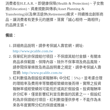
消費者在H.E.A.R.，即健康保障(Health & Protection)、子女教
育(Education)、資產規劃與傳承(Asset Planning &
Transferring)以及樂活退休(Retirement)需求。持續推出創新商
品，讓消費者有更多元的選擇，落實「誠心相待 一路相伴」
的品牌主張。
備註
：
詳細商品說明，請參考保誠人壽官網，網址:
http://www.pcalife.com.tw
保單紅利非保證給付項目，不保證其給付金額，有關本
商品承保範圍、保障內容、除外不保事項及商品風險，
請參閱保單條款及商品說明書之規定，請參考保誠人壽
官網:
http://www.pcalife.com.tw
紅利數值為假設投資報酬率( 中分紅：5%)，並考慮合理
的理賠率及費用率等整體經營績效後而得，實際之投資
報酬率或經營績效可能低於或高於假設值。投資報酬率
非分紅率，僅是影響紅利宣告數值的因素之一。假設紅
利為非保證給付項目，紅利數值僅供參考，不能作為未
來各年度實際分紅的保證或推論。