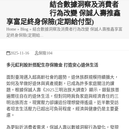
Skip
Open
Close
結合數據洞察及消費者
to
行為改變 保誠人壽推鑫
mobile
mobile
content
享富足終身保險(定期給付型)
menu
menu
Home
»
Blog
»
結合數據洞察及消費者行為改變 保誠人壽推鑫享富
足終身保險(定期給...
2025-11-16
保險104
多元紅利設計搭配生存保險金
打造安心退休生活
面對臺灣邁入超高齡社會的趨勢，退休族群規模持續擴大，
如何及早做好退休與資產規劃，已成為許多家庭關注的課
題。根據保誠人壽《2025三明治族大調查》顯示，銀髮族普
遍嚮往自在的退休生活，但對同時肩負家庭與經濟責任的三
明治族而言，現實壓力卻讓這份理想變得遙遠，近半數受訪
者坦言生活壓力已超出可負荷程度，經濟與健康仍是主要憂
慮。
為更貼近消費者需求，保誠人壽以數據洞察行為變化，發現