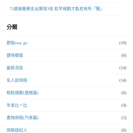
75歲後醫療支出爆增3倍 趁早規劃才能老有所「醫」
分類
節稅easy go
(10)
健保櫥窗
(6)
最新消息
(14)
名人談保險
(14)
租稅規劃(遺贈篇)
(6)
年金比一比
(4)
產物保險(汽車篇)
(5)
保險經紀人
(6)