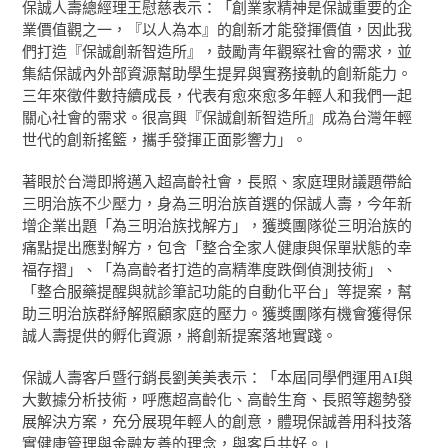
保誠人壽總經理王慰慈表示：「創業家精神是保誠重要的企
業價值觀之一，『以人為本』的創新才能發揮價值，因此我
們打造『保誠創新智造所』，鼓勵青年觀察社會的需求，並
集結保誠內外部資源幫助學生提昇與實務接軌的創新能力。
三年來徵件數持續成長，代表有愈來愈多年輕人和我們一起
關心社會的需求。很高興『保誠創新智造所』成為台灣年輕
世代的創新搖籃，攜手發揮正面影響力」。
著眼於台灣即將邁入超高齡社會，長照、家庭理財議題帶給
三明治族不少壓力，身為三明治族首選的保誠人壽，今年新
增企業出題「為三明治族找解方」，獲獎團隊從三明治族的
痛點提出應對解方，包含「整合全家人健康與保單狀態的幸
福存摺」、「為高齡者打造的高精準度跌倒偵測技術」、
「整合服藥提醒與就診筆記功能的自動化平台」等提案，幫
助三明治族群紓解照顧家庭的壓力。獲獎團隊有機會獲得保
誠人壽提供的孵化資源，將創新提案落地實踐。
保誠人壽客戶暨行銷長劉美美表示：「本屆同學們運用AI與
大數據分析技術，呼應超高齡化、高齡生育、長照等趨勢發
展解決方案，充分展現年輕人的創意，體現保誠善用科技落
實健康管理與金融友善的理念，與客戶共好。」