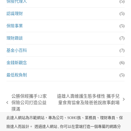
保險代理人
(5)
認識理財
(5)
保險事業
(5)
理財趣談
(7)
基金小百科
(7)
金錢新觀念
(6)
最低稅負制
(5)
公勝保經攜手12家
遠雄人壽維護生態多樣性 攜手兒
next
保險公司打造公益
童食育協會及陸爸爸說故事劇場
previous
post:
撲滿
post:
此達人網站為示範網站，專為公司、SOHO族、業務員、理財專員、保
險達人而設計。
透過達人網站 , 你可以在雲端打造一個專屬的網路分