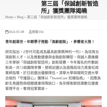
Skip
Open
Close
第三屆「保誠創新智造
to
所」獲獎團隊揭曉
mobile
mobile
content
Home
»
Blog
»
第三屆「保誠創新智造所」獲獎團隊揭曉
menu
menu
2024-05-08
保險104
青年創業夯，年輕學子推動「高齡創新」，參賽者大推！
研究指出，Z世代可能成為最具創業精神的一代
1
。為培育台
灣創新人才，以及推動健康與金融創新轉型，保誠人壽連續
三年舉辦「保誠創新智造所」創新競賽，今年報名的件數創
新高－共72組團隊參賽，歷經初選以及兩階段培力黑客松與
業師指導，於日前選出優勝隊伍。清華大學與陽明交通大學
合組的「守護甜心」團隊以「SweetCare 妊糖指南」，因應高
齡生育趨勢與相關健康保障缺口，為孕婦客群搭建數位健康
管理平台，奪得冠軍寶座。