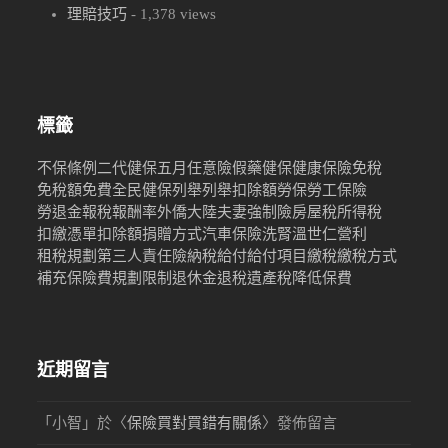
理賠技巧
- 1,378 views
標籤
不保條例
二代健保
五月
任意險
假藥
健保
健康保險
免稅
免稅額
免費
全民健保
列舉
列舉扣除額
勞保
勞工保險
勞退金
報稅
報酬率
外僑
大陸
夫妻
強制險
房屋稅
所得稅
扣繳憑單
扣除額
捐贈
方式
汽車保險
洗腎
溫世仁
營利
租稅規劃
第三人責任險
納稅
給付
給付項目
繳稅
繳稅方式
補充保險費
規劃限制
退休金
退稅
遺產稅
降低保費
近期留言
「
小智
」於〈
保險買對買錯有關係
〉發佈留言