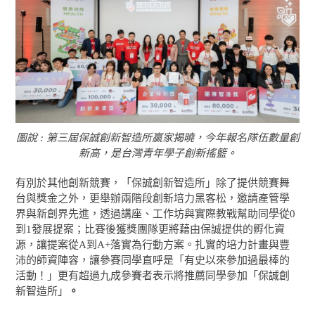
圖說 : 第三屆保誠創新智造所贏家揭曉，今年報名隊伍數量創
新高，是台灣青年學子創新搖籃。
有別於其他創新競賽，「保誠創新智造所」除了提供競賽舞
台與獎金之外，更舉辦兩階段創新培力黑客松，邀請產管學
界與新創界先進，透過講座、工作坊與實際教戰幫助同學從0
到1發展提案；比賽後獲獎團隊更將藉由保誠提供的孵化資
源，讓提案從A到A+落實為行動方案。扎實的培力計畫與豐
沛的師資陣容，讓參賽同學直呼是「有史以來參加過最棒的
活動！」更有超過九成參賽者表示將推薦同學參加「保誠創
新智造所」
。