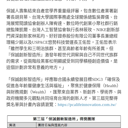
保誠人壽集結來自產官學界重量級評審，包含數位產業署副
署長胡貝蒂、台灣大學國際事務處全球關係總監吳霽儒、台
灣展臂閱讀協會創辦人陳宥達、數位時代創業小聚社群行銷
總監陳凱爾、台灣人工智慧協會執行長林筱玫、NIKE創新部
門資深創新家林拓均、好好證券股份有限公司董事長兼總經
理楊少銘以及USPACE悠勢科技營運長王佑哲，王佑哲表示
「雖然學生和三明治族群、甚至高齡者年齡有所差異，但
『保誠創新智造所』激發年輕世代洞察與自己不同世代族群
的需求，從兩階段黑客松明顯感受到同學積極創造價值，是
這個計劃非常有意義的地方。」
「保誠創新智造所」呼應聯合國永續發展目標SDG3「確保及
促進各年齡層健康生活與福祉」，聚焦於健康保障（Health）
與財務規劃（Wealth），匯聚來自業界、新創界、學術界、與
政府機關多元觀點共同培育台灣的創新人才。第三屆完整得
獎名單與計畫內容請瀏覽：
https://pcalifeinnovation.com.tw/