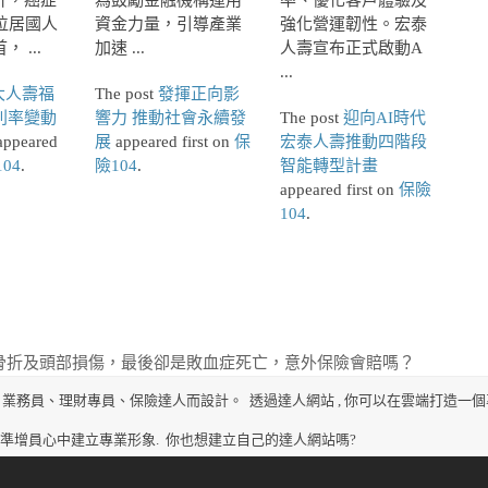
計，癌症
為鼓勵金融機構運用
率、優化客戶體驗及
位居國人
資金力量，引導產業
強化營運韌性。宏泰
 ...
加速 ...
人壽宣布正式啟動A
...
大人壽福
The post
發揮正向影
利率變動
響力 推動社會永續發
The post
迎向AI時代
ppeared
展
appeared first on
保
宏泰人壽推動四階段
04
.
險104
.
智能轉型計畫
appeared first on
保險
104
.
骨折及頭部損傷，最後卻是敗血症死亡，意外保險會賠嗎？
、業務員、理財專員、保險達人而設計。
透過達人網站 , 你可以在雲端打造一個
、準增員心中建立專業形象.
你也想建立自己的達人網站嗎?