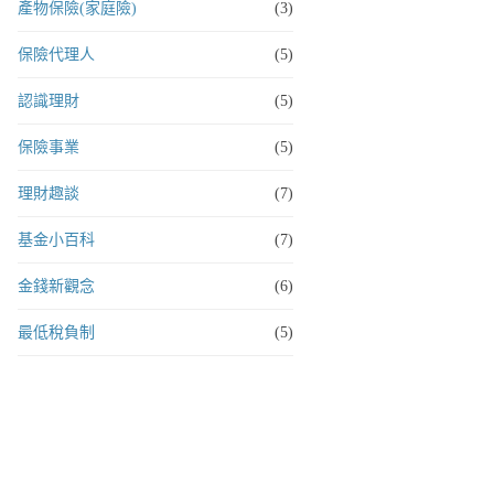
產物保險(家庭險)
(3)
保險代理人
(5)
認識理財
(5)
保險事業
(5)
理財趣談
(7)
基金小百科
(7)
金錢新觀念
(6)
最低稅負制
(5)