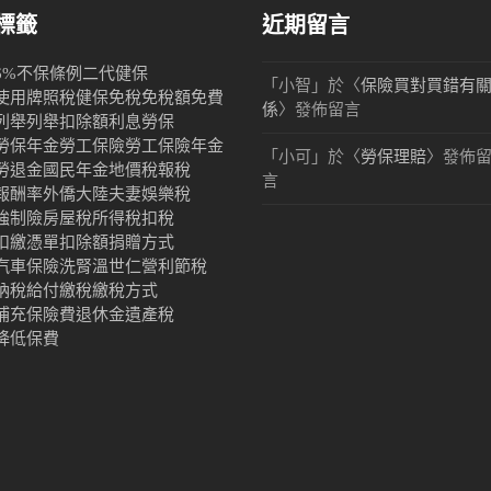
標籤
近期留言
6%
不保條例
二代健保
「
小智
」於〈
保險買對買錯有
使用牌照稅
健保
免稅
免稅額
免費
係
〉發佈留言
列舉
列舉扣除額
利息
勞保
勞保年金
勞工保險
勞工保險年金
「
小可
」於〈
勞保理賠
〉發佈
勞退金
國民年金
地價稅
報稅
言
報酬率
外僑
大陸
夫妻
娛樂稅
強制險
房屋稅
所得稅
扣稅
扣繳憑單
扣除額
捐贈
方式
汽車保險
洗腎
溫世仁
營利
節稅
納稅
給付
繳稅
繳稅方式
補充保險費
退休金
遺產稅
降低保費