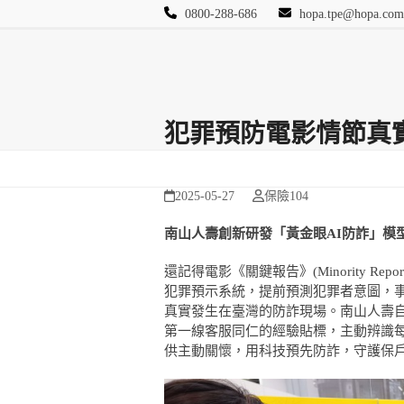
Skip
0800-288-686
hopa.tpe@hopa.com
to
content
首頁
其他頁面
Blog
活動相簿
保險
犯罪預防電影情節真
2025-05-27
保險104
南山人壽創新研發「黃金眼
AI
防詐」模
還記得電影《關鍵報告》(Minority Re
犯罪預示系統，提前預測犯罪者意圖，
真實發生在臺灣的防詐現場。南山人壽自
第一線客服同仁的經驗貼標，主動辨識
供主動關懷，用科技預先防詐，守護保