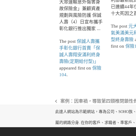
利部最新統
大眾運輸意外傷害身
已連續44年
故保險金」兼顧資產
十大死因之首，
規劃與風險防護 保誠
人壽（4）日宣布攜手
The post
元
彰化銀行推出獨家 ...
氣美滿美元
型終身壽險
a
The post
保誠人壽攜
first on
保險1
手彰化銀行首賣「保
誠人壽翔安滿利終身
壽險(定期給付型)」
appeared first on
保險
104
.
案例：因車禍，導致第四頸椎閉鎖性
previous
post:
此達人網站為示範網站，專為公司、SOHO族
屬的網路分身. 在你的客戶、求職者、準客戶