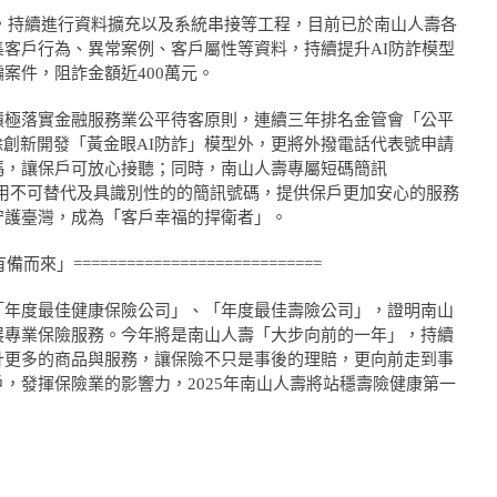
發後，持續進行資料擴充以及系統串接等工程，目前已於南山人壽各
客戶行為、異常案例、客戶屬性等資料，持續提升AI防詐模型
案件，阻詐金額近400萬元。
積極落實金融服務業公平待客原則，連續三年排名金管會「公平
除創新開發「黃金眼AI防詐」模型外，更將外撥電話代表號申請
碼，讓保戶可放心接聽；同時，南山人壽專屬短碼簡訊
啟用，用不可替代及具識別性的的簡訊號碼，提供保戶更加安心的服務
守護臺灣，成為「客戶幸福的捍衛者」。
有備而來」============================
「年度最佳健康保險公司」、「年度最佳壽險公司」，證明南山
展專業保險服務。今年將是南山人壽「大步向前的一年」，持續
計更多的商品與服務，讓保險不只是事後的理賠，更向前走到事
，發揮保險業的影響力，2025年南山人壽將站穩壽險健康第一