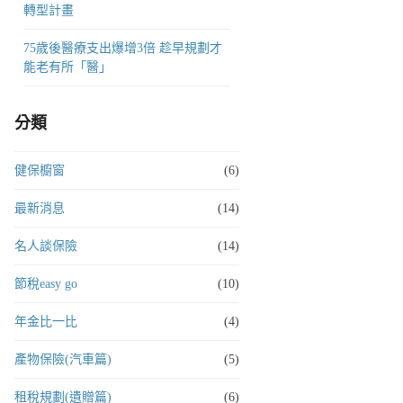
轉型計畫
75歲後醫療支出爆增3倍 趁早規劃才
能老有所「醫」
分類
健保櫥窗
(6)
最新消息
(14)
名人談保險
(14)
節稅easy go
(10)
年金比一比
(4)
產物保險(汽車篇)
(5)
租稅規劃(遺贈篇)
(6)