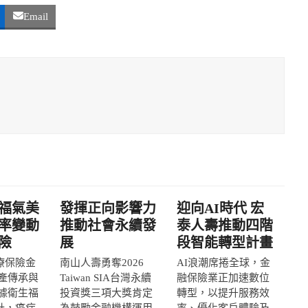
Email
福氣美
發揮正向影響力
迎向AI時代 宏
率變動
推動社會永續發
泰人壽推動四階
險
展
段智能轉型計畫
療保險金
南山人壽勇奪2026
AI浪潮席捲全球，金
產傳承與
Taiwan SIA台灣永續
融保險業正加速數位
據衛生福
投資獎三項大獎肯定
轉型，以提升服務效