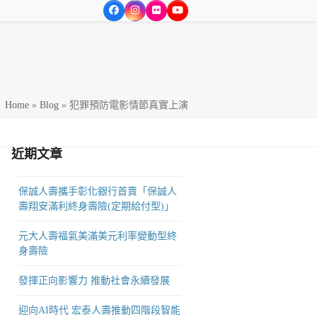
Facebook
Instagram
Flickr
YouTube
方位的達人服務，為365行業之各界達人服務。
Home
»
Blog
»
犯罪預防電影情節真實上演
近期文章
保誠人壽攜手彰化銀行首賣「保誠人
壽翔安滿利終身壽險(定期給付型)」
元大人壽福氣美滿美元利率變動型終
身壽險
發揮正向影響力 推動社會永續發展
迎向AI時代 宏泰人壽推動四階段智能