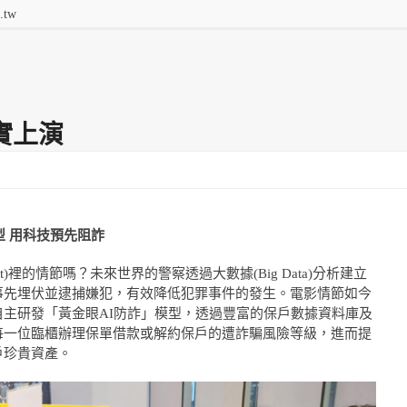
.tw
提供全
Q&A
功能費用
連絡我們
實上演
型
用科技預先阻詐
port)裡的情節嗎？未來世界的警察透過大數據(Big Data)分析建立
事先埋伏並逮捕嫌犯，有效降低犯罪事件的發生。電影情節如今
主研發「黃金眼AI防詐」模型，透過豐富的保戶數據資料庫及
每一位臨櫃辦理保單借款或解約保戶的遭詐騙風險等級，進而提
戶珍貴資產。