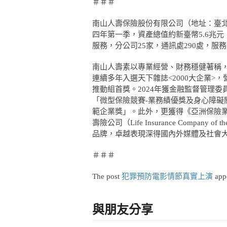
＃＃＃
南山人壽保險股份有限公司（地址：臺北市信
四年第一季，資產總值約新臺幣5.6兆元
服務，分公司25家，通訊處290處，服
南山人壽素以專業經營、財務穩健著稱
連續多年入選天下雜誌<2000大企業>，
推動組首獎。2024年獲金融監督管理委員
「微型保險競賽-業務績優獎及身心障礙關
範企業獎」。此外，更獲得《亞洲保險業獎（Asia 
壽險公司（Life Insurance Company
品牌，卓越表現深得國內外媒體及社會
＃＃＃
The post
犯罪預防電影情節真實上演
appe
與朋友分享