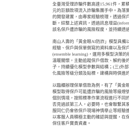
全臺灣受理詐騙件數高達15,961件，累積
元的巨額款項流入詐騙集團手中。為落實
的開發建置，由專家經驗梳理，透過保
斷，綜整上述資訊，透過訊息增益(inform
該名保戶遭詐騙的風險程度，並持續透過
南山人壽的「黃金眼AI防詐」模型具備
經驗、保戶與保單側寫的資料庫以及保戶
(ensemble learning)，運
溫暖關懷，主動追蹤保戶借款、解約後
子，持續優化模型參數與結構；(三)外
化風險等級分類及貼標，建構與時俱進
以臨櫃辦理保單借款為例，有了「黃金眼
模型取得保戶可能遭詐騙的風險等級燈
個別情境，按照標準作業流程進行不同
否見過該第三人，必要時，也會聯繫其
服同仁仍會依保戶現場神情舉止等經驗
以客服人員積極主動的確認與提醒，在
保住客戶寶貴資產。