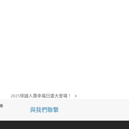
2025保誠人壽幸福日盛大登場！
next
post:
專
與我們聯繫