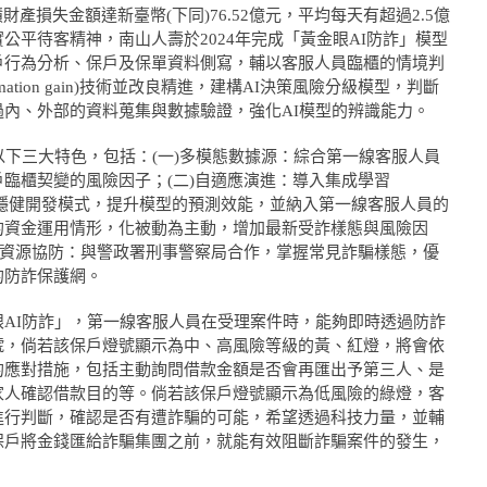
財產損失金額達新臺幣(下同)76.52億元，平均每天有超過2.5億
公平待客精神，南山人壽於2024年完成「黃金眼AI防詐」模型
戶行為分析、保戶及保單資料側寫，輔以客服人員臨櫃的情境判
ation gain)技術並改良精進，建構AI決策風險分級模型，判斷
內、外部的資料蒐集與數據驗證，強化AI模型的辨識能力。
以下三大特色，包括：(一)多模態數據源：綜合第一線客服人員
臨櫃契變的風險因子；(二)自適應演進：導入集成學習
用多模型決策的穩健開發模式，提升模型的預測效能，並納入第一線客服人員的
的資金運用情形，化被動為主動，增加最新受詐樣態與風險因
部資源協防：與警政署刑事警察局合作，掌握常見詐騙樣態，優
的防詐保護網。
AI防詐」，第一線客服人員在受理案件時，能夠即時透過防詐
號，倘若該保戶燈號顯示為中、高風險等級的黃、紅燈，將會依
的應對措施，包括主動詢問借款金額是否會再匯出予第三人、是
家人確認借款目的等。倘若該保戶燈號顯示為低風險的綠燈，客
進行判斷，確認是否有遭詐騙的可能，希望透過科技力量，並輔
保戶將金錢匯給詐騙集團之前，就能有效阻斷詐騙案件的發生，