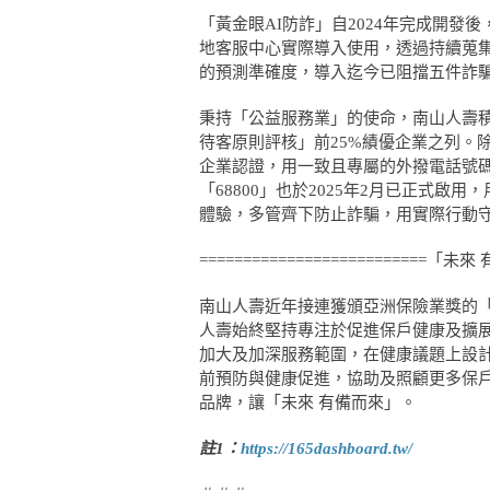
「黃金眼AI防詐」自2024年完成開
地客服中心實際導入使用，透過持續蒐集
的預測準確度，導入迄今已阻擋五件詐騙
秉持「公益服務業」的使命，南山人壽
待客原則評核」前25%績優企業之列。
企業認證，用一致且專屬的外撥電話號
「68800」也於2025年2月已正式
體驗，多管齊下防止詐騙，用實際行動
==========================「未來 
南山人壽近年接連獲頒亞洲保險業獎的
人壽始終堅持專注於促進保戶健康及擴
加大及加深服務範圍，在健康議題上設
前預防與健康促進，協助及照顧更多保戶
品牌，讓「未來 有備而來」。
註1：
https://165dashboard.tw/