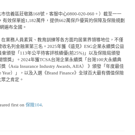
義區莊敬路168號，客服中心0800-020-060。）截至一一
，有效保單逾1,182萬件，提供662萬保戶優質的保障及保險規劃
務網遍布全國。
，在業務人員素質、教育訓練等各方面均居業界領導地位，不僅
營收名列金融業第三名。2025年獲《遠見》ESG企業永續獎公益
會頒發「113年公平待客評核績優(前25%)」以及保險局頒發
懷獎」。2024年獲TCSA台灣企業永續獎「台灣100大永續典
Insurance Industry Awards, AIIA） 》頒發「年度最佳
 of the Year）」，以及入選《Brand Finance》全球百大最有價值保險
大眾之肯定。
ared first on
保險104
.