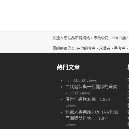
此達人網站為示範網站，專為公司、SOHO族
屬的網路分身. 在你的客戶、求職者、準客戶
熱門文章
...
- 83,863 views
二代健保與一代健保的差異
- 1,933 views
溫世仁繳稅30億
- 1,920
views
保誠人壽榮獲2026 IAA保險
亞洲獎雙料大...
- 1,874
views