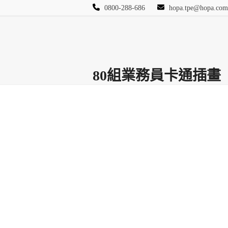
Skip
0800-288-686
hopa.tpe@hopa.com
to
content
首頁
其他頁面
Blog
活動相簿
保險
80組業務員卡通插畫