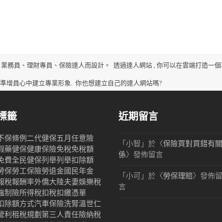
、業務員、理財專員、保險達人而設計。
透過達人網站 , 你可以在雲端打造一個
、準增員心中建立專業形象.
你也想建立自己的達人網站嗎?
標籤
近期留言
不保條例
二代健保
五月
任意險
「
小智
」於〈
保險買對買錯有
假藥
健保
健康保險
免稅
免稅額
係
〉發佈留言
免費
全民健保
列舉
列舉扣除額
勞保
勞工保險
勞退金
國民年金
「
小可
」於〈
勞保理賠
〉發佈
報稅
報酬率
外僑
大陸
夫妻
娛樂稅
言
強制險
所得稅
扣稅
扣繳憑單
扣除額
方式
汽車保險
洗腎
溫世仁
營利
租稅規劃
第三人責任險
納稅