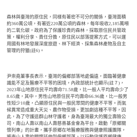
森林與臺灣的原住民，同樣有著密不可分的關係，臺灣面積
約360萬公頃，有著近220萬公頃的森林，每年吸收2,185萬噸
的二氧化碳，政府為了保護珍貴的森林，採取原住民共管政
策，權利分享、責任分擔，原住民以部落提案方式，可以運
用國有林地發展深度旅遊、林下經濟、採集森林產物及自主
管理的狩獵(註6)。
尹崇堯董事長表示，臺灣的偏鄉部落地處偏遠，面臨著健康
識能不足及醫療不平等的困境，內政部統計也顯示(註７)，
2023年山地原住民平均壽命71.58歲，比一般人平均壽命少了
8.65歲，其中，男性山地原住民平均壽命66.96歲，比一般男
性短少10歲，凸顯原住民與一般民眾間的健康不平等。而氣
候異常造成重大天災、農作物受損，更加劇這種不平等，因
此，為了守護這群山林守護者，身為臺灣最大的獨立壽險公
司，南山人壽以南山人壽慈善基金會為平台，啟動「原鄉關
懷列車」的計畫，攜手原鄉在地醫療服務與健康照護團隊，
將南山人壽的關懷延伸到偏鄉部落，以行動守護原鄉健康