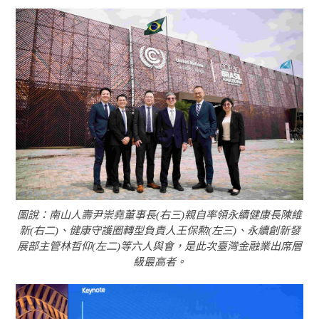
圖說：南山人壽尹崇堯董事長(右三)親自率領永續健康長陳維
新(右二)、健康守護圈轉型負責人王保勲(左三)、永續創新發
展部主管林哲仰(左二)等六人與會，是此次臺灣金融業出席層
級最高者。