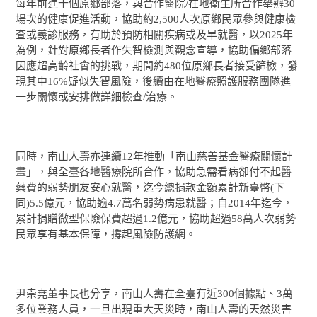
每年前進十個原鄉部落，與合作醫院/在地衛生所合作舉辦30
場次的健康促進活動，協助約2,500人次原鄉民眾參與健康檢
查或義診服務，有助於預防相關疾病或及早就醫，以2025年
為例，針對原鄉長者作失智檢測與觀念宣導，協助偏鄉部落
因應超高齡社會的挑戰，期間約480位原鄉長者接受篩檢，發
現其中16%疑似失智風險，後續由在地醫療照護服務團隊進
一步關懷或安排做詳細檢查/治療。
同時，南山人壽亦連續12年推動「南山慈善基金醫療關懷計
畫」，與全臺各地醫療院所合作，協助急需看病卻付不起醫
藥費的弱勢朋友安心就醫，迄今總捐款金額累計新臺幣(下
同)5.5億元，協助逾4.7萬名弱勢病患就醫；自2014年迄今，
累計捐贈微型保險保費超過1.2億元，協助超過58萬人次弱勢
民眾享有基本保障，撐起風險防護網。
尹崇堯董事長也分享，南山人壽在全臺有近300個據點、3萬
多位業務人員，一旦出現重大天災時，南山人壽的天然災害