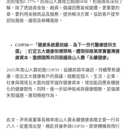
出則增加1.37%。而南山人壽成立超過60年，對風險有深刻了
解，除了透過資金投、融資，倡議因應氣候變遷，更重要的
是，要利用金融商品及服務，提供解決方案，協助客戶提早
認知風險、緩阻及移轉風險。
COP30
－「健康系統最前線 – 為下一世代醫療提供支
援」：訂定五大健康架構策略，體現保險業厚實臺灣健
康資本，邀請國際共同倡議南山人壽「永續健康」
2025年南山人壽前進COP30，延續前兩年論述，持續聚焦健
康，提出五大健康帳戶的倡議，鼓勵從個人、生活、企業、
社會與環境五大面向提早儲存健康資本，增加能因應各種變
化的健康韌性。同時，進一步延伸氣候與健康關聯，並強調
失智議題，展現積極作為。
此次，尹崇堯董事長親率南山人壽永續健康高階主管一行共
六人，從臺灣出發，親赴貝倫參與COP30，即使轉機與飛行