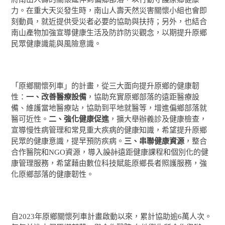
力。在重大天災發生時，南山人壽天然災害關懷小組也會即
刻動員，就近提供受災者必要的協助與扶持；另外，也結合
南山產物加強宣導健康生活及防詐防災觀念，以期提升原鄉
民眾健康識能與風險意識。
「原鄉關懷列車」的計畫，從三大面向提升原鄉的健康韌
性：
一、改善醫療設備
，協助充實原鄉部落的遠距醫療設
備、維護當地醫療站，協助到平地就醫等，增進偏鄉部落就
醫可近性。
二、強化健康促進
，擴大舉辦義診及健康檢查，
宣導慢性病管理和常見重大疾病的健康知識，希望提升原鄉
民眾的健康意識，提早預防疾病。
三、串聯健康資源
，整合
合作醫院和NGO資源，導入
設計
遠距健康課程和個別化的健
康管理服務，希望藉由數位科技賦能原鄉長者照護服務，強
化原鄉部落的健康韌性。
自2023年原鄉關懷列車計畫啟動以來，累計協助逾6萬人次。