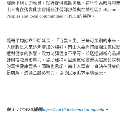
關懷小組立即動員，就近提供協助災民，這些作為都展現南
山人壽在落實此次會議關注偏鄉部落與在地社區(Indigenous
Peoples and local communities，IPLC)的議題。
隨著平均餘命不斷延長，「百歲人生」已是可預期的未來，
人瑞將是未來逐漸增加的族群，南山人壽將持續關注氣候變
遷對健康的影響，致力消弭健康不平等，並透過創新商品設
計與投融資影響力，協助建構可因應氣候變遷與超高齡趨勢
的韌性健康體系，同時也承諾，南山人壽會一直站在健康的
最前線，透過金融影響力，協助民眾追求永續健康。
註１：COP30議題
https://cop30.br/en/action-agenda
。