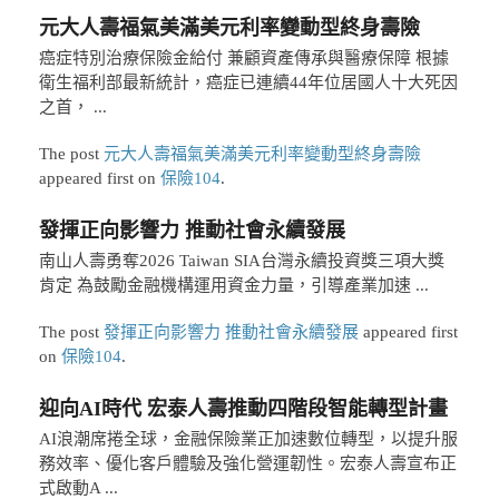
元大人壽福氣美滿美元利率變動型終身壽險
癌症特別治療保險金給付 兼顧資產傳承與醫療保障 根據
衛生福利部最新統計，癌症已連續44年位居國人十大死因
之首， ...
The post
元大人壽福氣美滿美元利率變動型終身壽險
appeared first on
保險104
.
發揮正向影響力 推動社會永續發展
南山人壽勇奪2026 Taiwan SIA台灣永續投資獎三項大獎
肯定 為鼓勵金融機構運用資金力量，引導產業加速 ...
The post
發揮正向影響力 推動社會永續發展
appeared first
on
保險104
.
迎向AI時代 宏泰人壽推動四階段智能轉型計畫
AI浪潮席捲全球，金融保險業正加速數位轉型，以提升服
務效率、優化客戶體驗及強化營運韌性。宏泰人壽宣布正
式啟動A ...