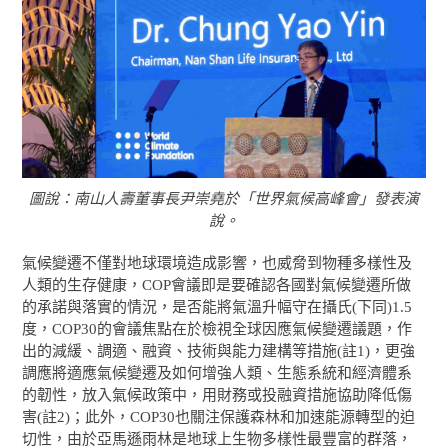
圖說：南山人壽董事長尹崇堯於「世界氣候高峰會」發表演
說。
氣候變遷不僅對地球環境造成影響，也威脅到物種多樣性及
人類的生存健康，COP會議即是要確認各國對氣候變遷所做
的承諾與落實的情況，是否能將氣溫升幅守在攝氏(下同)1.5
度，COP30的會議焦點在於檢視全球因應氣候變遷議題，作
出的減緩、調適、融資、技術與能力建構等措施(註1)，更強
調應將適應氣候變遷及如何增強人類、生態系統和經濟體系
的韌性，放入氣候政策中，用財務或投融資措施協助降低傷
害(註2)；此外，COP30也關注保護森林和加速能源轉型的迫
切性，由於亞馬遜雨林是地球上生物多樣性最豐富的群落，