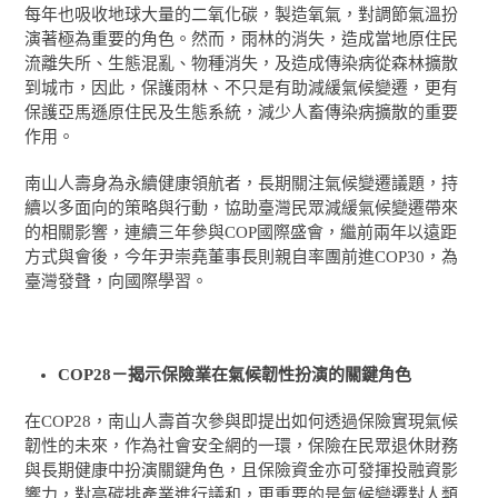
每年也吸收地球大量的二氧化碳，製造氧氣，對調節氣溫扮
演著極為重要的角色。然而，雨林的消失，造成當地原住民
流離失所、生態混亂、物種消失，及造成傳染病從森林擴散
到城市，因此，保護雨林、不只是有助減緩氣候變遷，更有
保護亞馬遜原住民及生態系統，減少人畜傳染病擴散的重要
作用。
南山人壽身為永續健康領航者，長期關注氣候變遷議題，持
續以多面向的策略與行動，協助臺灣民眾減緩氣候變遷帶來
的相關影響，連續三年參與COP國際盛會，繼前兩年以遠距
方式與會後，今年尹崇堯董事長則親自率團前進COP30，為
臺灣發聲，向國際學習。
COP28
－揭示保險業在氣候韌性扮演的關鍵角色
在COP28，南山人壽首次參與即提出如何透過保險實現氣候
韌性的未來，作為社會安全網的一環，保險在民眾退休財務
與長期健康中扮演關鍵角色，且保險資金亦可發揮投融資影
響力，對高碳排產業進行議和，更重要的是氣候變遷對人類