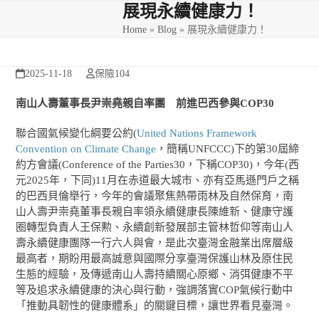
Skip
Open
Close
展現永續健康力！
to
Home
»
Blog
»
展現永續健康力！
mobile
mobile
content
menu
menu
2025-11-18
保險104
南山人壽董事長尹崇堯親自率團 前進巴西參與
COP30
聯合國氣候變化綱要公約(
United Nations Framework
Convention on Climate Change
，簡稱UNFCCC)下的第30屆締
約方會議(Conference of the Parties30，下稱COP30)，今年(西
元2025年，下同)11月在赤道最大城市、亦有亞馬遜門戶之稱
的巴西貝倫舉行，今年的會議聚焦熱帶雨林及自然保育，南
山人壽尹崇堯董事長親自率領永續健康長陳維新、健康守護
圈轉型負責人王保勲、永續創新發展部主管林哲仰等南山人
壽永續健康團隊一行六人與會，是此次臺灣金融業出席層級
最高者，期盼用最高誠意與國際分享臺灣保護山林及原住民
生態的經驗，及傳遞南山人壽持續關心原鄉、消弭健康不平
等及追求永續健康的決心與行動，強調落實COP氣候行動中
「推動具韌性的健康體系」的關鍵目標，讓世界看見臺灣。