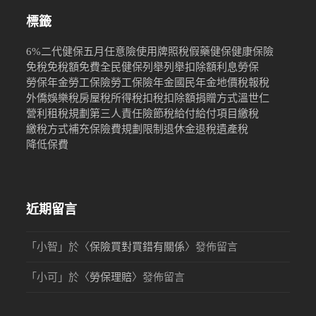
標籤
6%
二代健保
五月
任意險
使用牌照稅
假藥
健保
健康保險
免稅
免稅額
免費
全民健保
列舉
列舉扣除額
利息
勞保
勞保年金
勞工保險
勞工保險年金
國民年金
地價稅
報稅
外僑
娛樂稅
房屋稅
所得稅
扣稅
扣除額
捐贈
方式
溫世仁
營利
租稅規劃
第三人責任險
節稅
給付
給付項目
繳稅
繳稅方式
補充保險費
規劃限制
退休金
退稅
遺產稅
降低保費
近期留言
「
小智
」於〈
保險買對買錯有關係
〉發佈留言
「
小可
」於〈
勞保理賠
〉發佈留言