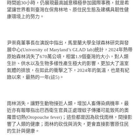
時間逾30小時，仍展現最高誠意積極參加國際事務，就是希
望讓世界看到臺灣在保育林地、原住民生態及建構具韌性健
康環境上的努力。
尹崇堯董事長在演說中指出，馬里蘭大學全球森林研究與發
展中心(University of Maryland’s GLAD lab)統計，2024年熱帶
原始森林消失了670萬公頃，相當1.9個臺灣的大小，對人類
生計、供水以及生物多樣性產生極大的影響，更加大了溫室
氣體的排放，在如此的衝擊之下，2024年的氣溫，也是有紀
錄以來，最熱的一年(註5)。
雨林消失，讓野生動物接近人類，增加人畜傳染病機率，最
近亦有報導指出巴西衛生官員正處理蚊子傳播可能致死的奧
羅普切熱(Oropouche fever)；這些都是因為砍伐雨林，間接影
響了人類的健康；雨林的砍伐與消失，更會直接影響原住民
的生計與健康。