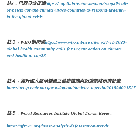
註2：巴西貝倫提議
https://cop30.br/en/news-about-cop30/call-
of-belem-for-the-climate-urges-countries-to-respond-urgently-
to-the-global-crisis
註３：WHO新聞稿
https://www.who.int/news/item/27-11-2023-
global-health-community-calls-for-urgent-action-on-climate-
and-health-at-cop28
註４：提升國人氣候變遷之健康識能與調適策略研究計畫
https://tccip.ncdr.nat.gov.tw/upload/activity_agenda/20180402151
註５：World Resources Institute Global Forest Review
https://gfr.wri.org/latest-analysis-deforestation-trends