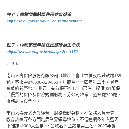
註６：農業部網站原住民共管政策
https://www.forest.gov.tw/co-management
註７：內政部歷年原住民族簡易生命表
https://www.moi.gov.tw/cl.aspx?n=3187
＃＃＃
南山人壽保險股份有限公司（地址：臺北市信義區莊敬路168
號，客服中心0800-020-060。）截至一一四年第二季，資產
總值約新臺幣5.4兆元，有效保單逾1,183萬件，提供661萬保
戶優質的保障及保險規劃服務，分公司25家，通訊處290處，
服務網遍布全國。
南山人壽素以專業經營、財務穩健著稱，在業務人員素質、
教育訓練等各方面均居業界領導地位，不僅連續多年入選天
下雜誌<2000大企業>，營收名列金融業第三名。2025年獲