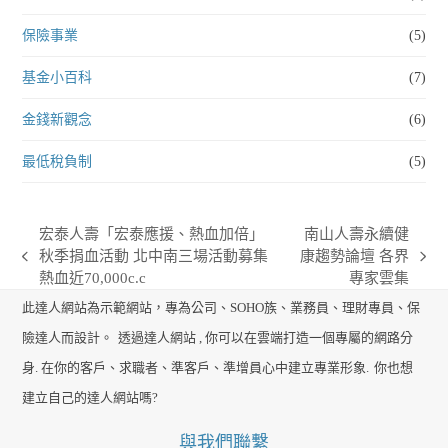
保險事業
(5)
基金小百科
(7)
金錢新觀念
(6)
最低稅負制
(5)
宏泰人壽「宏泰應援、熱血加倍」
南山人壽永續健
秋季捐血活動 北中南三場活動募集
康趨勢論壇 各界
previous
next
熱血近70,000c.c
專家雲集
post:
post:
此達人網站為示範網站，專為公司、SOHO族、業務員、理財專員、保
險達人而設計。
透過達人網站 , 你可以在雲端打造一個專屬的網路分
身. 在你的客戶、求職者、準客戶、準增員心中建立專業形象.
你也想
建立自己的達人網站嗎?
與我們聯繫