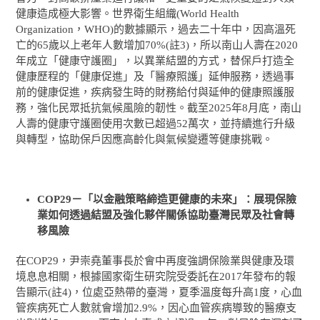
健康造成極大影響。世界衛生組織(World Health
Organization，WHO)的數據顯示，過去二十年中，因高溫死
亡的65歲以上老年人數增加70%(註3)，所以南山人壽在2020
年成立「健康守護圈」，以異業結盟的方式，替保戶打造全
健康歷程的「健康促進」及「醫療照護」延伸服務，透過事
前的健康促進，疾病發生時的財務給付與延伸的健康照護服
務，強化民眾抵抗氣候風險的韌性。截至2025年8月底，南山
人壽的健康守護圈使用次數已超過52萬次，並持續進行升級
與轉型，協助保戶因應高齡化與氣候變遷等健康挑戰。
COP29
－「以金融策略締造更健康的未來」：展現保險
業如何透過結盟及強化夥伴關係協助臺灣民眾及社會轉
移風險
在COP29，尹崇堯董事長於會中再度強調保險業與健康及環
境息息相關，根據國家衛生研究院受委託在2017年發布的報
告顯示(註4)，位處亞熱帶的臺灣，夏季溫度每升高1度，心血
管疾病死亡人數就會增加2.9%，因心血管疾病導致的醫療支