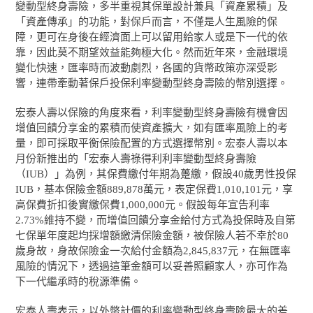
變動型終身壽險，多半重視其保單設計兼具「資產累積」及
「資產傳承」的功能，對保戶而言，不僅是人生風險的保
障，更可在身後在經濟面上可以留用給家人或是下一代的依
靠，因此莫不期望效益能夠極大化。然而近年來，金融環境
變化快速，匯率時而波動劇烈，各國的貨幣政策亦深受影
響，連帶牽動著保戶投保利率變動型終身壽險的幣別選擇。
宏泰人壽以保險的角度來看，利率變動型終身壽險有機會因
增值回饋分享金的累積而使資產擴大，如有匯率風險上的考
量，即可採取平衡保險配置的方式選擇幣別。宏泰人壽以本
月份新推出的「宏泰人壽祿得利利率變動型終身壽險
（IUB）」為例，其保費繳付年期為躉繳，假設40歲男性投保
IUB，基本保險金額889,878萬元，表定保費1,010,101元，享
高保費折扣後實繳保費1,000,000元。假設每年宣告利率
2.73%維持不變，而增值回饋分享金給付方式為投保時及自第
七保單年度起均採增額繳清保險金額，被保險人若不幸於80
歲身故，身故保險金一次給付金額為2,845,837元，在無匯率
風險的情況下，透過這筆金額可以妥善照顧家人，亦可作為
下一代繼承時的稅源準備。
宏泰人壽表示，以外幣計價的利率變動型終身壽險最大的差