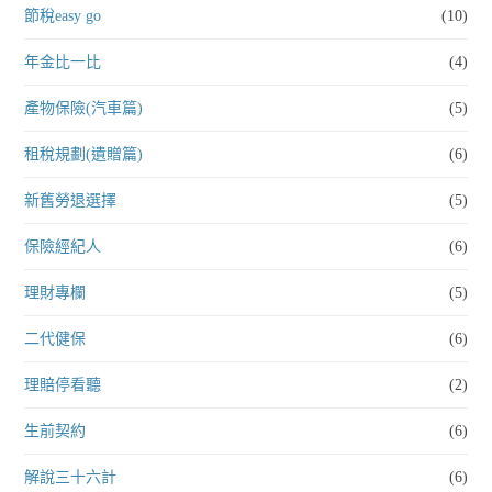
節稅easy go
(10)
年金比一比
(4)
產物保險(汽車篇)
(5)
租稅規劃(遺贈篇)
(6)
新舊勞退選擇
(5)
保險經紀人
(6)
理財專欄
(5)
二代健保
(6)
理賠停看聽
(2)
生前契約
(6)
解說三十六計
(6)