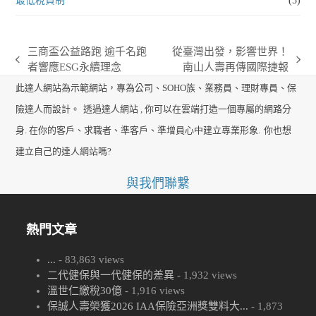
最低稅負制
(5)
三商盃公益路跑 逾千名跑
從臺灣出發，影響世界！
previous
next
者響應ESG永續理念
南山人壽再傳國際捷報
post:
post:
此達人網站為示範網站，專為公司、SOHO族、業務員、理財專員、保
險達人而設計。
透過達人網站 , 你可以在雲端打造一個專屬的網路分
身. 在你的客戶、求職者、準客戶、準增員心中建立專業形象.
你也想
建立自己的達人網站嗎?
與我們聯繫
熱門文章
...
- 83,863 views
二代健保與一代健保的差異
- 1,932 views
溫世仁繳稅30億
- 1,916 views
保誠人壽榮獲2026 IAA保險亞洲獎雙料大...
- 1,873