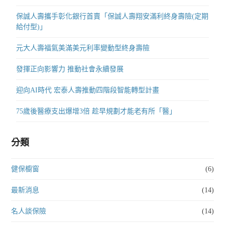
保誠人壽攜手彰化銀行首賣「保誠人壽翔安滿利終身壽險(定期
給付型)」
元大人壽福氣美滿美元利率變動型終身壽險
發揮正向影響力 推動社會永續發展
迎向AI時代 宏泰人壽推動四階段智能轉型計畫
75歲後醫療支出爆增3倍 趁早規劃才能老有所「醫」
分類
健保櫥窗
(6)
最新消息
(14)
名人談保險
(14)