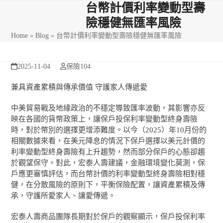
Skip
Open
Close
台幣計價利率變動型壽
to
險穩健無匯率風險
mobile
mobile
content
Home
»
Blog
»
台幣計價利率變動型壽險穩健無匯率風險
menu
menu
2025-11-04
保險104
兼具資產累積與傳承價值 守護家人傳遞愛
中美貿易戰及地緣政治的不穩定導致匯率波動，其影響亦反
映在各國的貨幣政策上，讓保戶投保利率變動型終身壽險
時，對於幣別的選擇更增添難度。以今（2025）年10月份的
相關數據來看，在美元降息的情況下保戶選擇以美元計價的
利率變動型終身壽險有上升趨勢，然而部分保戶的心態卻趨
於觀望保守。對此，宏泰人壽建議，金融環境變化莫測，保
戶應更審慎評估，而台幣計價的利率變動型終身壽險相對穩
健，在分散風險的原則下，平衡保險配置，讓資產累積及傳
承，守護所愛家人、讓愛傳遞。
宏泰人壽商品團隊長期對於保戶的觀察顯示，保戶投保利率