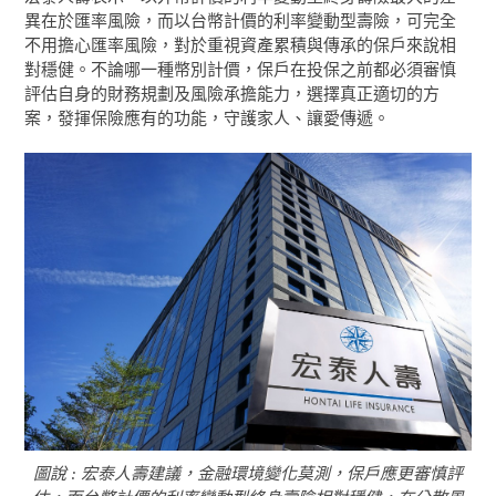
異在於匯率風險，而以台幣計價的利率變動型壽險，可完全
不用擔心匯率風險，對於重視資產累積與傳承的保戶來說相
對穩健。不論哪一種幣別計價，保戶在投保之前都必須審慎
評估自身的財務規劃及風險承擔能力，選擇真正適切的方
案，發揮保險應有的功能，守護家人、讓愛傳遞。
圖說 : 宏泰人壽建議，金融環境變化莫測，保戶應更審慎評