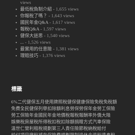
views
最低稅負制介紹
- 1,655 views
你報稅了嗎？
- 1,643 views
國民年金Q&A
- 1,617 views
報稅Q&A
- 1,597 views
健保大迷思
- 1,540 views
...
- 1,526 views
最實用的任意險
- 1,381 views
理賠技巧
- 1,376 views
標籤
6%
二代健保
五月
使用牌照稅
健保
健康保險
免稅
免稅額
免費
全民健保
列舉扣除額
利息
勞保
勞保年金
勞工保險
勞工保險年金
國民年金
地價稅
報稅
報酬率
外僑
大陸
娛樂稅
房屋稅
所得稅
扣稅
扣除額
捐贈
方式
汽車保險
溫世仁
營利
租稅規劃
第三人責任險
節稅
納稅
給付