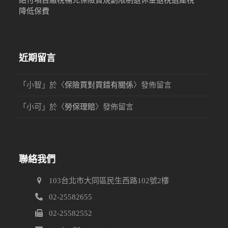
給付項目
繳稅
補充保險費
規劃限制
退休金
退稅
遺產稅
降低保費
近期留言
「
小智
」於〈
保險買對買錯有關係
〉發佈留言
「
小可
」於〈
勞保理賠
〉發佈留言
聯絡我們
103台北市大同區民生西路102號2樓
02-25582655
02-25582552