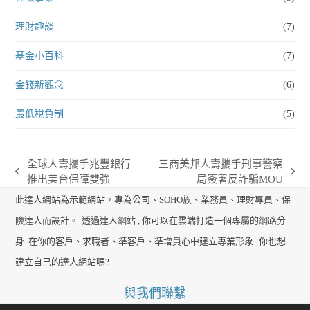
理財趣談
(7)
基金小百科
(7)
金錢新觀念
(6)
最低稅負制
(5)
全球人壽攜手兆豐銀行
三商美邦人壽攜手刑事警察
previous
next
推出美台保障雙強
局簽署反詐騙MOU
post:
post:
此達人網站為示範網站，專為公司、SOHO族、業務員、理財專員、保
險達人而設計。
透過達人網站 , 你可以在雲端打造一個專屬的網路分
身. 在你的客戶、求職者、準客戶、準增員心中建立專業形象.
你也想
建立自己的達人網站嗎?
與我們聯繫