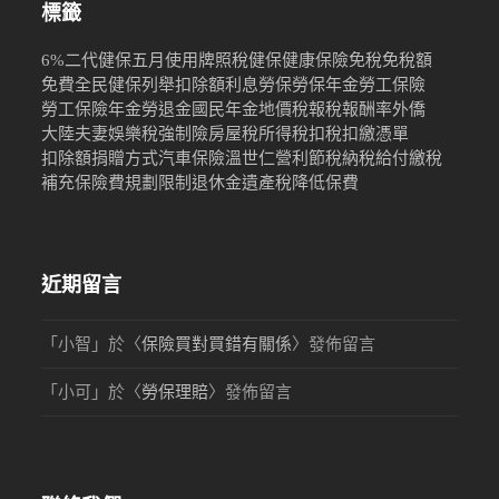
標籤
6%
二代健保
五月
使用牌照稅
健保
健康保險
免稅
免稅額
免費
全民健保
列舉扣除額
利息
勞保
勞保年金
勞工保險
勞工保險年金
勞退金
國民年金
地價稅
報稅
報酬率
外僑
大陸
夫妻
娛樂稅
強制險
房屋稅
所得稅
扣稅
扣繳憑單
扣除額
捐贈
方式
汽車保險
溫世仁
營利
節稅
納稅
給付
繳稅
補充保險費
規劃限制
退休金
遺產稅
降低保費
近期留言
「
小智
」於〈
保險買對買錯有關係
〉發佈留言
「
小可
」於〈
勞保理賠
〉發佈留言