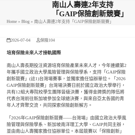
Skip
Open
Close
南山人壽連2年支持
to
「GAIP保險創新競賽」
mobile
mobile
content
Home
»
Blog
»
南山人壽連2年支持「GAIP保險創新競賽」
menu
menu
2026-07-04
保險104
培育保險未來人才接軌國際
南山人壽長期投注資源培育保險產業未來人才，今年連續第2
年攜手國立政治大學風險管理與保險學系，支持「GAIP保險
創新競賽」(註1)台灣場賽事，並獨家擔任協辦單位。「2026
GAIP保險創新競賽」台灣場決賽日前於國立政治大學舉行，
共有12組大專院校學生團隊晉級決賽，獲得金牌獎的隊伍將
代表台灣前往新加坡參加全球總決賽，與來自亞太各國的青
年人才齊聚交流，共同探索保險創新解方。
「2026年GAIP保險創新競賽——台灣場」由國立政治大學風
險管理與保險學系、新加坡南洋理工大學、GAIP共同主辦，
並由南山人壽獨家擔任協辦單位。本屆競賽以「保險創新」