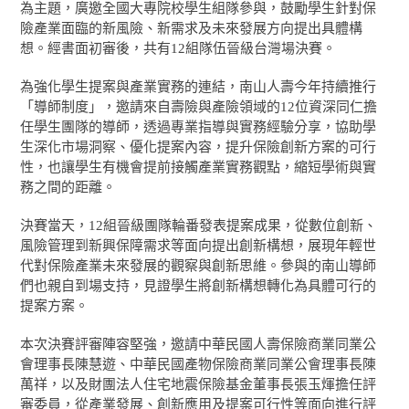
為主題，廣邀全國大專院校學生組隊參與，鼓勵學生針對保
險產業面臨的新風險、新需求及未來發展方向提出具體構
想。經書面初審後，共有12組隊伍晉級台灣場決賽。
為強化學生提案與產業實務的連結，南山人壽今年持續推行
「導師制度」，邀請來自壽險與產險領域的12位資深同仁擔
任學生團隊的導師，透過專業指導與實務經驗分享，協助學
生深化市場洞察、優化提案內容，提升保險創新方案的可行
性，也讓學生有機會提前接觸產業實務觀點，縮短學術與實
務之間的距離。
決賽當天，12組晉級團隊輪番發表提案成果，從數位創新、
風險管理到新興保障需求等面向提出創新構想，展現年輕世
代對保險產業未來發展的觀察與創新思維。參與的南山導師
們也親自到場支持，見證學生將創新構想轉化為具體可行的
提案方案。
本次決賽評審陣容堅強，邀請中華民國人壽保險商業同業公
會理事長陳慧遊、中華民國產物保險商業同業公會理事長陳
萬祥，以及財團法人住宅地震保險基金董事長張玉煇擔任評
審委員，從產業發展、創新應用及提案可行性等面向進行評