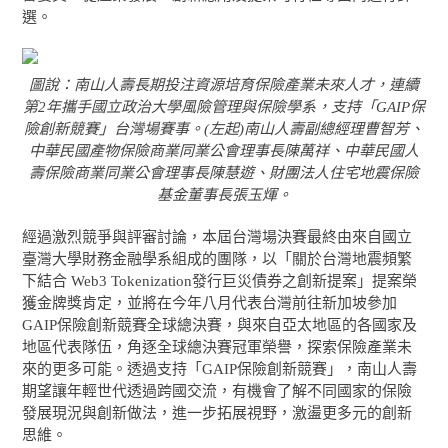
選。
圖說：南山人壽長期投注資源培育保險產業未來人才，連續
第2年攜手國立政治大學風險管理與保險學系，支持「GAIP保
險創新競賽」台灣場賽事。(左起)南山人壽副總經理曹智芳、
中華民國產物保險商業同業公會理事長陳萬祥、中華民國人
壽保險商業同業公會理事長陳慧遊、財團法人住宅地震保險
基金董事長張玉煇。
經過激烈競爭與評審討論，本屆台灣場決賽最終由來自國立
臺灣大學財務金融學系組成的團隊，以「關於台灣地震頻繁
下結合 Web3 Tokenization發行巨災債券之創新提案」提案榮
獲金牌獎肯定，並將在今年八月代表台灣前往新加坡參加
GAIP保險創新競賽全球總決賽，與來自亞太地區的各國家及
地區代表隊伍，角逐全球總決賽冠軍榮譽，探索保險產業未
來的更多可能。透過支持「GAIP保險創新競賽」，南山人壽
期望讓年輕世代透過跨國交流，有機會了解不同國家的保險
發展現況與創新做法，進一步拓展視野，激盪更多元的創新
思維。