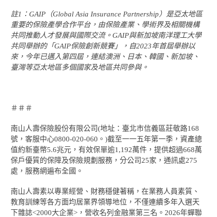
註1：GAIP（Global Asia Insurance Partnership）是亞太地區
重要的保險產學合作平台，由保險產業、學術界及相關機構
共同推動人才發展與國際交流。GAIP與新加坡南洋理工大學
共同舉辦的「GAIP保險創新競賽」，自2023年首屆舉辦以
來，今年已邁入第四屆，連結澳洲、日本、韓國、新加坡、
臺灣等亞太地區多個國家及地區共同參與。
＃＃＃
南山人壽保險股份有限公司(地址：臺北市信義區莊敬路168
號，客服中心0800-020-060。)截至一一五年第一季，資產總
值約新臺幣5.6兆元，有效保單逾1,192萬件，提供超過668萬
保戶優質的保障及保險規劃服務，分公司25家，通訊處275
處，服務網遍布全國。
南山人壽素以專業經營、財務穩健著稱，在業務人員素質、
教育訓練等各方面均居業界領導地位，不僅連續多年入選天
下雜誌<2000大企業>，營收名列金融業第三名。2026年蟬聯