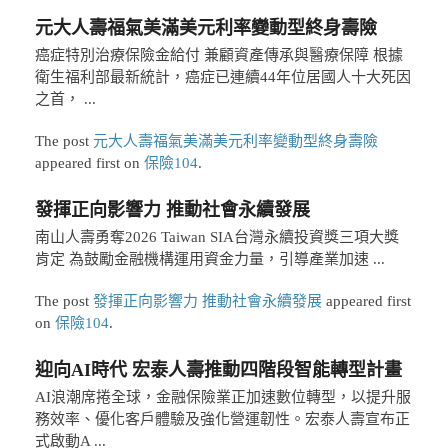
元大人壽福氣美滿美元利率變動型終身壽險
癌症特別治療保險金給付 兼顧資產傳承與醫療保障 根據
衛生福利部最新統計，癌症已連續44年位居國人十大死因
之首， ...
The post
元大人壽福氣美滿美元利率變動型終身壽險
appeared first on
保險104
.
發揮正向影響力 推動社會永續發展
南山人壽勇奪2026 Taiwan SIA台灣永續投資獎三項大獎
肯定 為鼓勵金融機構運用資金力量，引導產業加速 ...
The post
發揮正向影響力 推動社會永續發展
appeared first
on
保險104
.
迎向AI時代 宏泰人壽推動四階段智能轉型計畫
AI浪潮席捲全球，金融保險業正加速數位轉型，以提升服
務效率、優化客戶體驗及強化營運韌性。宏泰人壽宣布正
式啟動A ...