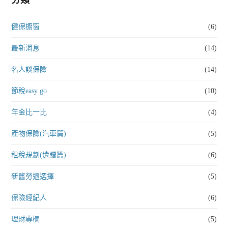
健保櫥窗
(6)
最新消息
(14)
名人談保險
(14)
節稅easy go
(10)
年金比一比
(4)
產物保險(汽車篇)
(5)
租稅規劃(遺贈篇)
(6)
新舊勞退選擇
(5)
保險經紀人
(6)
理財專欄
(5)