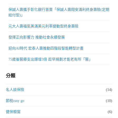
保誠人壽攜手彰化銀行首賣「保誠人壽翔安滿利終身壽險(定期
給付型)」
元大人壽福氣美滿美元利率變動型終身壽險
發揮正向影響力 推動社會永續發展
迎向AI時代 宏泰人壽推動四階段智能轉型計畫
75歲後醫療支出爆增3倍 趁早規劃才能老有所「醫」
分類
名人談保險
(14)
節稅easy go
(10)
健保櫥窗
(6)