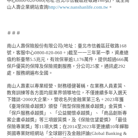
中心0800-020-060(地址:台北市信義區莊敬路168號)，或至南
山人壽企業網站查詢
http://www.nanshanlife.com.tw
。
＃＃＃
南山人壽保險股份有限公司(地址：臺北市信義區莊敬路168
號，客服中心0800-020-060。)截至一一三年第一季，資產總
值約新臺幣5.5兆元，有效保單逾1,176萬件，提供超過666萬
保戶優質的保障及保險規劃服務，分公司25家，通訊處292
處，服務網遍布全國。
南山人壽素以專業經營、財務穩健著稱，在業務人員素質、
教育訓練等各方面均居業界領導地位，不僅連續多年入選天
下雜誌<2000大企業>，營收名列金融業第三名。2023年獲
《臺灣保險卓越獎》頒發「微型保險推展卓越獎」金質獎、
「保戶服務卓越獎」、「公益關懷卓越獎」、「商品創新專
案企畫卓越獎」等三項銀質獎，及《保險信望愛獎》「最佳
保險專業獎」等11項大獎；在2014至2023年更連續10年蟬聯
英國專業財經網站「全球銀行及金融評論(Global Banking &