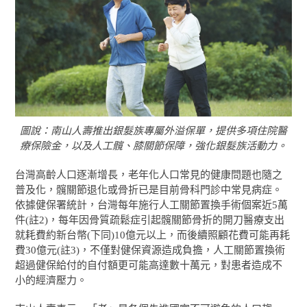
圖說：南山人壽推出銀髮族專屬外溢保單，提供多項住院醫
療保險金，以及人工髖、膝關節保障，強化銀髮族活動力。
台灣高齡人口逐漸增長，老年化人口常見的健康問題也隨之
普及化，髖關節退化或骨折已是目前骨科門診中常見病症。
依據健保署統計，台灣每年施行人工關節置換手術個案近5萬
件(註2)，每年因骨質疏鬆症引起髖關節骨折的開刀醫療支出
就耗費約新台幣(下同)10億元以上，而後續照顧花費可能再耗
費30億元(註3)，不僅對健保資源造成負擔，人工關節置換術
超過健保給付的自付額更可能高達數十萬元，對患者造成不
小的經濟壓力。