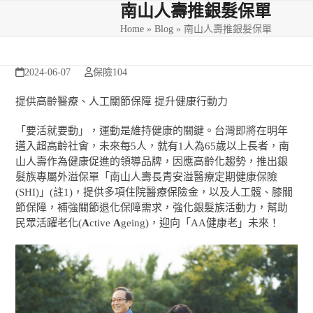
Skip
Open
Close
南山人壽推銀髮保單
to
Home
»
Blog
»
南山人壽推銀髮保單
mobile
mobile
content
menu
menu
2024-06-07
保險104
提供高齡醫療、人工關節保障 提升健康行動力
「要活就要動」，運動是維持健康的關鍵。台灣即將在明年
邁入超高齡社會，未來每5人，就有1人為65歲以上長者，南
山人壽作為健康促進的領導品牌，因應高齡化趨勢，推出銀
髮族專屬外溢保單「南山人壽長青安溢醫療定期健康保險
(SHI)」(註1)，提供多項住院醫療保險金，以及人工髖、膝關
節保障，補強關節退化保障需求，強化銀髮族活動力，幫助
民眾活躍老化(
A
ctive
A
geing)，迎向「AA健康老」未來！