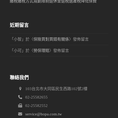
繳稅
繳稅方式
規劃限制
退休金
退稅
遺產稅
降低保費
近期留言
「
小智
」於〈
保險買對買錯有關係
〉發佈留言
「
小可
」於〈
勞保理賠
〉發佈留言
聯絡我們
103台北市大同區民生西路102號2樓
02-25582655
02-25582552
service@hopa.com.tw