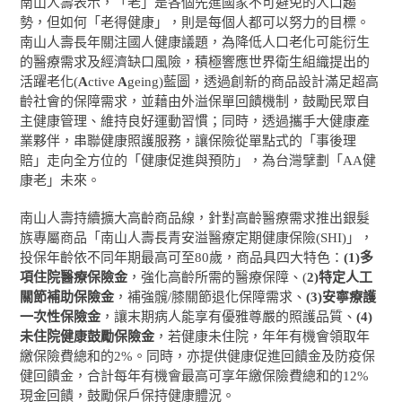
南山人壽表示，「老」是各個先進國家不可避免的人口趨
勢，但如何「老得健康」，則是每個人都可以努力的目標。
南山人壽長年關注國人健康議題，為降低人口老化可能衍生
的醫療需求及經濟缺口風險，積極響應世界衛生組織提出的
活躍老化(
A
ctive
A
geing)藍圖，透過創新的商品設計滿足超高
齡社會的保障需求，並藉由外溢保單回饋機制，鼓勵民眾自
主健康管理、維持良好運動習慣；同時，透過攜手大健康產
業夥伴，串聯健康照護服務，讓保險從單點式的「事後理
賠」走向全方位的「健康促進與預防」，為台灣擘劃「AA健
康老」未來。
南山人壽持續擴大高齡商品線，針對高齡醫療需求推出銀髮
族專屬商品「南山人壽長青安溢醫療定期健康保險(SHI)」，
投保年齡依不同年期最高可至80歲，商品具四大特色：
(1)多
項住院醫療保險金
，強化高齡所需的醫療保障、(
2)
特定人工
關節補助保險金
，補強髖/膝關節退化保障需求、
(3)安寧療護
一次性保險金
，讓末期病人能享有優雅尊嚴的照護品質、
(4)
未住院健康鼓勵保險金
，若健康未住院，年年有機會領取年
繳保險費總和的2%。同時，亦提供健康促進回饋金及防疫保
健回饋金，合計每年有機會最高可享年繳保險費總和的12%
現金回饋，鼓勵保戶保持健康體況。