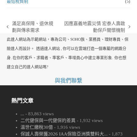
最低稅負制
(5)
滿足高保障、退休規
因應嘉義地震災情 宏泰人壽啟
previous
next
劃與傳承需求
動保戶關懷機制
post:
post:
此達人網站為示範網站，專為公司、SOHO族、業務員、理財專員、保
險達人而設計。
透過達人網站 , 你可以在雲端打造一個專屬的網路分
身. 在你的客戶、求職者、準客戶、準增員心中建立專業形象.
你也想
建立自己的達人網站嗎?
與我們聯繫
熱門文章
...
- 83,863 views
二代健保與一代健保的差異
- 1,932 views
溫世仁繳稅30億
- 1,916 views
保誠人壽榮獲2026 IAA保險亞洲獎雙料大...
- 1,873