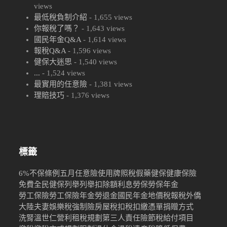
views
最低稅負制介紹
- 1,655 views
你報稅了嗎？
- 1,643 views
國民年金Q&A
- 1,614 views
報稅Q&A
- 1,596 views
健保大迷思
- 1,540 views
...
- 1,524 views
最實用的任意險
- 1,381 views
理賠技巧
- 1,376 views
標籤
6%
不保條例
五月
任意險
使用牌照稅
假藥
健保
健康保險
免費
全民健保
列舉
列舉扣除額
利息
勞保
勞保年金
勞工保險
勞工保險年金
勞退金
國民年金
地價稅
報稅
外僑
大陸
夫妻
娛樂稅
強制險
房屋稅
扣稅
扣繳憑單
捐贈
方式
洗腎
溫世仁
營利
租稅規劃
第三人責任險
節稅
給付項目