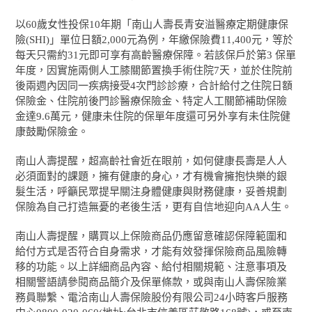
以60歲女性投保10年期「南山人壽長青安溢醫療定期健康保
險(SHI)」單位日額2,000元為例，年繳保險費11,400元，等於
每天只需約31元即可享有高齡醫療保障。若該保戶於第3 保單
年度，因實施兩側人工膝關節置換手術住院7天，並於住院前
後兩週內因同一疾病接受4次門診診療，合計給付之住院日額
保險金、住院前後門診醫療保險金、特定人工關節補助保險
金達9.6萬元，健康未住院的保單年度還可另外享有未住院健
康鼓勵保險金。
南山人壽提醒，超高齡社會近在眼前，如何健康長壽是人人
必須面對的課題，擁有健康的身心，才有機會擁抱快樂的銀
髮生活，呼籲民眾提早關注身體健康與財務健康，妥善規劃
保險為自己打造無憂的老後生活，更有自信地迎向AA人生。
南山人壽提醒，購買以上保險商品仍應留意確認保障範圍和
給付方式是否符合自身需求，才能有效發揮保險商品風險轉
移的功能。以上詳細商品內容、給付相關規範、注意事項及
相關警語請參閱商品簡介及保單條款，或與南山人壽保險業
務員聯繫、電洽南山人壽保險股份有限公司24小時客戶服務