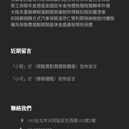
勞工保險年金
勞退金
國民年金
地價稅
報稅
報酬率
外僑
大陸
夫妻
娛樂稅
強制險
房屋稅
所得稅
扣稅
扣繳憑單
扣除額
捐贈
方式
汽車保險
溫世仁
營利
節稅
納稅
給付
繳稅
補充保險費
規劃限制
退休金
遺產稅
降低保費
近期留言
「
小智
」於〈
保險買對買錯有關係
〉發佈留言
「
小可
」於〈
勞保理賠
〉發佈留言
聯絡我們
103台北市大同區民生西路102號2樓