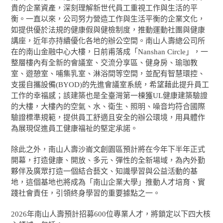
貴的企業資產，深刻理解新世代員工重視工作與生活的平
衡。一直以來，公司努力營造工作與生活平衡的企業文化，
如提供優於法規的健康假與健檢制度，推動運動社團與健康
講座，近年亦持續優化各地的辦公空間。南山人壽總公司所
在的南山金融中心大樓，日前甫落成「Nanshan Circle」，一
整層樓內有全新的會議室、交流分享區、健身房、瑜珈教
室、遊憩室、哺集乳室、淋浴間等空間，並配有智慧環控、
支援自攜設備(BYOD)的先進會議室系統，希望藉此提升員工
工作的幸福感；該建築也是全臺灣第一棟獲UL健康建築驗證
的大樓，大樓內的空氣、水、衛生、照明、噪音均符合國際
驗證標準規範，提供員工舒適且安全的辦公環境，用具體作
為展現促進員工健康福祉的堅定承諾。
除此之外，南山人壽沙崙文創園區預計將在今年下半年正式
開幕，打造健康、開放、多元、彈性的全新場域，為內外勤
夥伴及廣眾打造一個結合藝文、知識學習與公益活動的基
地，這個基地也將成為「南山企業大學」推動人才培育、實
踐社會責任，引領終身學習的重要據點之一。
2026年南山人壽預計招募600位專業人才，將鎖定以下四大核