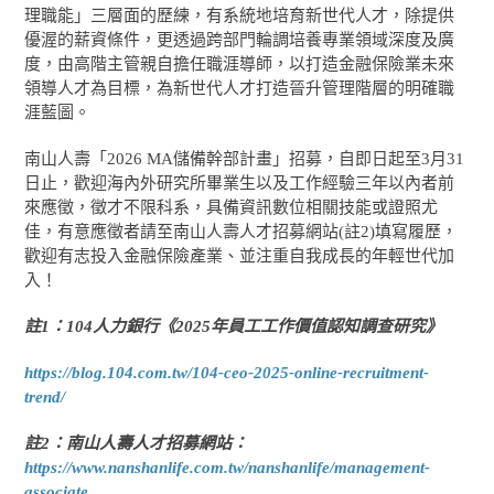
理職能」三層面的歷練，有系統地培育新世代人才，除提供
優渥的薪資條件，更透過跨部門輪調培養專業領域深度及廣
度，由高階主管親自擔任職涯導師，以打造金融保險業未來
領導人才為目標，為新世代人才打造晉升管理階層的明確職
涯藍圖。
南山人壽「2026 MA儲備幹部計畫」招募，自即日起至3月31
日止，歡迎海內外研究所畢業生以及工作經驗三年以內者前
來應徵，徵才不限科系，具備資訊數位相關技能或證照尤
佳，有意應徵者請至南山人壽人才招募網站(註2)填寫履歷，
歡迎有志投入金融保險產業、並注重自我成長的年輕世代加
入！
註1：104人力銀行《2025年員工工作價值認知調查研究》
https://blog.104.com.tw/104-ceo-2025-online-recruitment-
trend/
註2：南山人壽人才招募網站：
https://www.nanshanlife.com.tw/nanshanlife/management-
associate