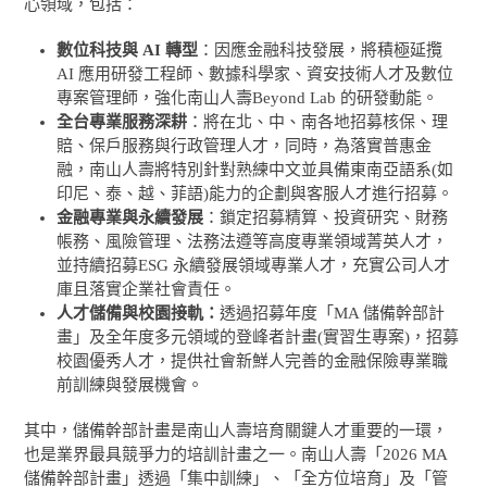
心領域，包括：
數位科技與 AI
轉型
：因應金融科技發展，將積極延攬
AI 應用研發工程師、數據科學家、資安技術人才及數位
專案管理師，強化南山人壽Beyond Lab 的研發動能。
全台專業服務深耕
：將在北、中、南各地招募核保、理
賠、保戶服務與行政管理人才，同時，為落實普惠金
融，南山人壽將特別針對熟練中文並具備東南亞語系(如
印尼、泰、越、菲語)能力的企劃與客服人才進行招募。
金融專業與永續發展
：鎖定招募精算、投資研究、財務
帳務、風險管理、法務法遵等高度專業領域菁英人才，
並持續招募ESG 永續發展領域專業人才，充實公司人才
庫且落實企業社會責任。
人才儲備與校園接軌：
透過招募年度「MA 儲備幹部計
畫」及全年度多元領域的登峰者計畫(實習生專案)，招募
校園優秀人才，提供社會新鮮人完善的金融保險專業職
前訓練與發展機會。
其中，儲備幹部計畫是南山人壽培育關鍵人才重要的一環，
也是業界最具競爭力的培訓計畫之一。南山人壽「2026 MA
儲備幹部計畫」透過「集中訓練」、「全方位培育」及「管