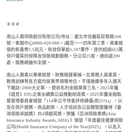
＃＃＃
南山人壽保險股份有限公司(地址：臺北市信義區莊敬路168
號，客服中心0800-020-060。)截至一一四年第三季，資產總
值約新臺幣5.5兆元，有效保單逾1,187萬件，提供超過663萬
保戶優質的保障及保險規劃服務，分公司25家，通訊處290
處，服務網遍布全國。
南山人壽素以專業經營、財務穩健著稱，在業務人員素質、
教育訓練等各方面均居業界領導地位，不僅連續多年入選天
下雜誌<2000大企業>，營收名列金融業第三名。2025年獲
《遠見》ESG企業永續獎公益推動組首獎。2025年獲金融監
督管理委員會頒發「114年公平待客評核績優(前25%)」，以
及在保戶服務、商品創新、人才培訓及公益關懷面獲得《臺
灣保險卓越獎》共4項銀質獎。榮獲《亞洲保險業獎(Asia
Insurance Industry Awards, AIIA) 》頒發「年度最佳健康保險
公司(Health Insurance Company of the Year)2025」，以及入