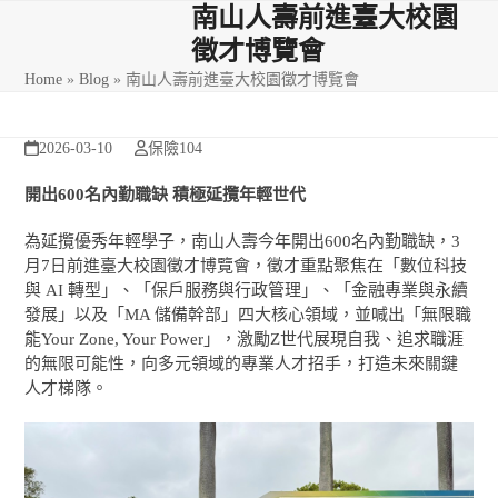
Skip
Open
Close
南山人壽前進臺大校園
to
徵才博覽會
mobile
mobile
content
Home
»
Blog
»
南山人壽前進臺大校園徵才博覽會
menu
menu
2026-03-10
保險104
開出
600
名內勤職缺
積極延攬年輕世代
為延攬優秀年輕學子，南山人壽今年開出600名內勤職缺，3
月7日前進臺大校園徵才博覽會，徵才重點聚焦在「數位科技
與 AI 轉型」、「保戶服務與行政管理」、「金融專業與永續
發展」以及「MA 儲備幹部」四大核心領域，並喊出「無限職
能Your Zone, Your Power」，激勵Z世代展現自我、追求職涯
的無限可能性，向多元領域的專業人才招手，打造未來關鍵
人才梯隊。