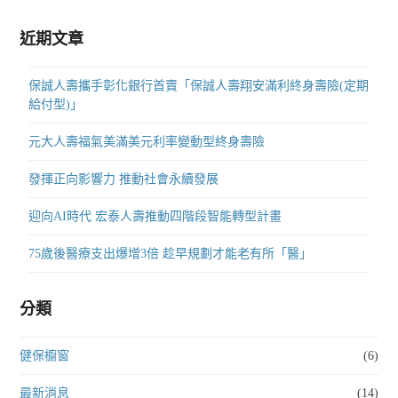
近期文章
保誠人壽攜手彰化銀行首賣「保誠人壽翔安滿利終身壽險(定期
給付型)」
元大人壽福氣美滿美元利率變動型終身壽險
發揮正向影響力 推動社會永續發展
迎向AI時代 宏泰人壽推動四階段智能轉型計畫
75歲後醫療支出爆增3倍 趁早規劃才能老有所「醫」
分類
健保櫥窗
(6)
最新消息
(14)