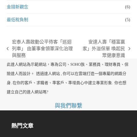
金錢新觀念
(6)
最低稅負制
(5)
宏泰人壽啟動公平待客「巡迴
安達人壽「穩富贏
列車」 由董事會領軍深化治理
家」外溢保單 喚起民
previous
next
與服務
眾健康意識
post:
post:
此達人網站為示範網站，專為公司、SOHO族、業務員、理財專員、保
險達人而設計。
透過達人網站 , 你可以在雲端打造一個專屬的網路分
身. 在你的客戶、求職者、準客戶、準增員心中建立專業形象.
你也想
建立自己的達人網站嗎?
與我們聯繫
熱門文章