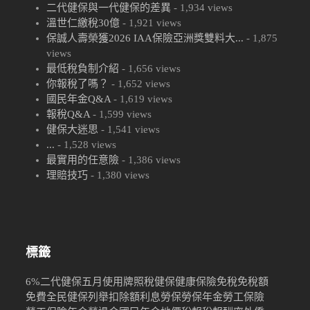
二代健保與一代健保的差異
- 1,934 views
溫世仁繳稅30億
- 1,921 views
保誠人壽榮獲2026 IAA保險亞洲獎雙料大...
- 1,875
views
最低稅負制介紹
- 1,656 views
你報稅了嗎？
- 1,652 views
國民年金Q&A
- 1,619 views
報稅Q&A
- 1,599 views
健保大迷思
- 1,541 views
...
- 1,528 views
最實用的任意險
- 1,386 views
理賠技巧
- 1,380 views
標籤
6%
二代健保
五月
使用牌照稅
健保
健康保險
免稅
免稅額
免費
全民健保
列舉扣除額
利息
勞保
勞保年金
勞工保險