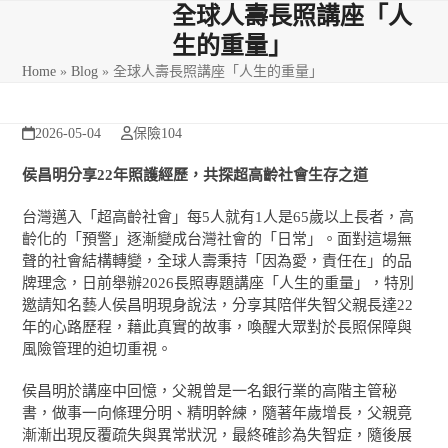
Skip
Open
Close
全球人壽長照講座「人
to
生的重量」
mobile
mobile
content
Home
»
Blog
»
全球人壽長照講座「人生的重量」
menu
menu
2026-05-04
保險104
侯昌明分享
22
年照護經歷，共探超高齡社會生存之道
台灣邁入「超高齡社會」每5人就有1人是65歲以上長者，高
齡化的「預警」逐漸變成台灣社會的「日常」。面對這場無
聲的社會結構轉變，全球人壽秉持「因為愛，責任在」的品
牌理念，日前舉辦2026長照專題講座「人生的重量」，特別
邀請知名藝人侯昌明現身說法，分享其陪伴失智父親長達22
年的心路歷程，藉此真實的故事，喚醒大眾對於長照保障與
風險管理的迫切重視。
侯昌明於講座中回憶，父親曾是一名銀行業的高階主管秘
書，做事一向條理分明、精明幹練，隨著年歲增長，父親竟
漸漸出現反覆疏失與異常狀況，最終確診為失智症，隨後展