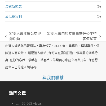
金錢新觀念
(6)
最低稅負制
(5)
宏泰人壽年度公益淨
宏泰人壽由獨立董事擔任公平待
previous
next
灘活動
客值星官
post:
post:
此達人網站為示範網站，專為公司、SOHO族、業務員、理財專員、保
險達人而設計。
透過達人網站 , 你可以在雲端打造一個專屬的網路分
身. 在你的客戶、求職者、準客戶、準增員心中建立專業形象.
你也想
建立自己的達人網站嗎?
與我們聯繫
熱門文章
...
- 83,865 views