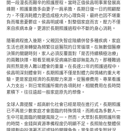
開一段漫長而艱辛的照護歷程。當時正值侯昌明事業發展高
峰期，照護重擔多由妻子一肩承擔，長期日復一日的照顧壓
力，不僅消耗體力更造成極大的心理負荷，最終也因不堪重
負而罹患憂鬱症。侯昌明感嘆，對整個家庭而言，壓力不僅
來自疾病本身，更源於長期照護過程中不斷的身心消耗。
隨著病程進入後期，父親因失智症陸續併發多種疾病，家庭
生活也逐漸轉變為頻繁往返醫院的日常循環。在無數個醫療
決策的關鍵時刻，家人必須反覆面對「是否持續積極治療」
的兩難抉擇。眼看至親承受病痛折磨卻無能為力，那種難過
與煎熬是旁人難以體會的重量。在長達22年的照護過程中，
侯昌明深刻體會到，長期照護不僅是對體力與情緒的重大考
驗，更是家庭經濟的長期壓力來源。從醫療費用、專業看護
人力支出，到日常照護所需的各項耗材，相關費用在長時間
累積下，往往遠超一般家庭原先的想像。
全球人壽提醒，超高齡化社會已經是現在進行式，長期照護
已不再是少數家庭才會面臨的特殊情境，而將成為多數人一
生中可能面臨的關鍵風險之一。然而，大眾對長期照護所需
的時間、金錢與資源準備程度仍明顯不足。長照險在整體保
障規劃中扮演著不可或缺的關鍵角色，當失能或失智狀況