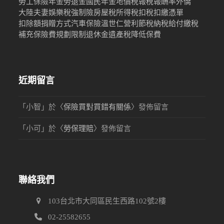
勞工保險年金
勞退金
國民年金
地價稅
報稅
報酬率
外僑
大陸
夫妻
娛樂稅
強制險
房屋稅
所得稅
扣稅
扣繳憑單
扣除額
捐贈
方式
汽車保險
溫世仁
營利
節稅
納稅
給付
繳稅
補充保險費
規劃限制
退休金
遺產稅
降低保費
近期留言
「
小智
」於〈
保險買對買錯有關係
〉發佈留言
「
小可
」於〈
勞保理賠
〉發佈留言
聯絡我們
103台北市大同區民生西路102號2樓
02-25582655