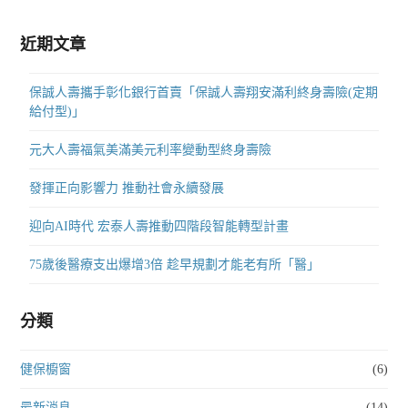
近期文章
保誠人壽攜手彰化銀行首賣「保誠人壽翔安滿利終身壽險(定期
給付型)」
元大人壽福氣美滿美元利率變動型終身壽險
發揮正向影響力 推動社會永續發展
迎向AI時代 宏泰人壽推動四階段智能轉型計畫
75歲後醫療支出爆增3倍 趁早規劃才能老有所「醫」
分類
健保櫥窗
(6)
最新消息
(14)