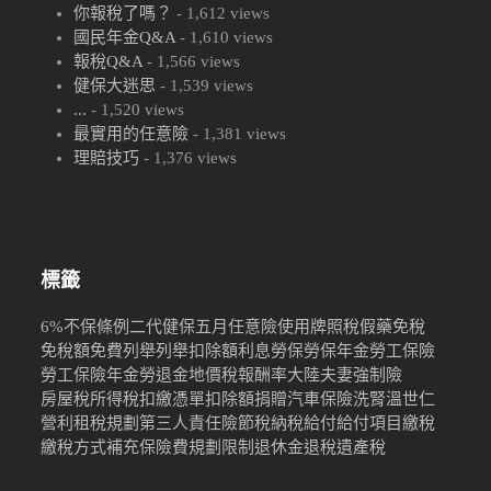
你報稅了嗎？
- 1,612 views
國民年金Q&A
- 1,610 views
報稅Q&A
- 1,566 views
健保大迷思
- 1,539 views
...
- 1,520 views
最實用的任意險
- 1,381 views
理賠技巧
- 1,376 views
標籤
6%
不保條例
二代健保
五月
任意險
使用牌照稅
假藥
免稅
免稅額
免費
列舉
列舉扣除額
利息
勞保
勞保年金
勞工保險
勞工保險年金
勞退金
地價稅
報酬率
大陸
夫妻
強制險
房屋稅
所得稅
扣繳憑單
扣除額
捐贈
汽車保險
洗腎
溫世仁
營利
租稅規劃
第三人責任險
節稅
納稅
給付
給付項目
繳稅
繳稅方式
補充保險費
規劃限制
退休金
退稅
遺產稅