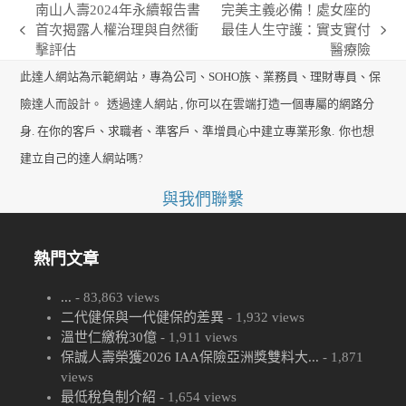
南山人壽2024年永續報告書
完美主義必備！處女座的
首次揭露人權治理與自然衝
最佳人生守護：實支實付
previous
next
擊評估
醫療險
post:
post:
此達人網站為示範網站，專為公司、SOHO族、業務員、理財專員、保
險達人而設計。
透過達人網站 , 你可以在雲端打造一個專屬的網路分
身. 在你的客戶、求職者、準客戶、準增員心中建立專業形象.
你也想
建立自己的達人網站嗎?
與我們聯繫
熱門文章
...
- 83,863 views
二代健保與一代健保的差異
- 1,932 views
溫世仁繳稅30億
- 1,911 views
保誠人壽榮獲2026 IAA保險亞洲獎雙料大...
- 1,871
views
最低稅負制介紹
- 1,654 views