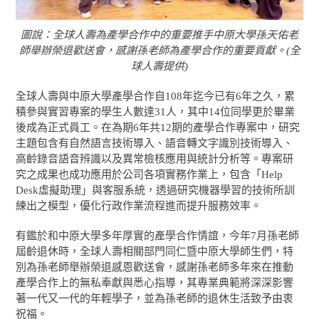
圖說：全球人壽為產學合作中的重要推手中原大學孫天佑老
師舉辦榮退歡送會，感謝孫老師為產學合作的重要貢獻。(全
球人壽提供)
全球人壽與中原大學產學合作自108年迄今已有6年之久，累
積參與實習專案的學生人數達31人，其中14位同學更於畢業
後成為正式員工。在為期6年共12期的產學合作專案中，研究
主題包含有自然語言技術導入、語音轉文字識別技術導入、
高齡錄音語音辨識以及異常檢核應用與統計分析等。專案研
究之成果也成功應用於公司各項實務作業上，包含「Help
Desk虛擬助理」與客服系統，透過研究機器學習的技術所訓
練出之模型，優化行政作業流程進而提升服務效率。
有鑑於和中原大學多年厚實的產學合作情誼，今年7月孫老師
屆齡退休時，全球人壽相關部門同仁暨中原大學師生們，特
別為孫老師舉辦榮退感恩歡送會，感謝孫老師多年來在推動
產學合作上的無私奉獻與悉心指導，其專業典範將深深影響
著一代又一代的年輕學子，並為孫老師的退休生活致予由衷
祝福。