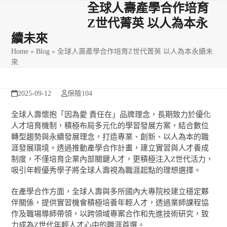
Skip
Open
Close
全球人壽產學合作培育
to
Z世代菁英 以人為本永
mobile
mobile
content
續未來
menu
menu
Home
»
Blog
»
全球人壽產學合作培育Z世代菁英 以人為本永續未
來
2025-09-12
保險104
全球人壽懷抱「因為愛 責任在」品牌理念，長期致力於優化
人才培育機制，積極布局多元化的學習發展方案，結合數位
轉型趨勢與永續發展理念，打造專業、創新、以人為本的職
涯發展環境。透過推動產學合作計畫，建立實習與人才養成
制度，不僅培育企業內部關鍵人才，更積極注入Z世代活力，
吸引年輕優秀學子將全球人壽視為職涯起點的理想選擇。
在產學合作方面，全球人壽與多所國內大專院校建立穩定夥
伴關係，提供實習機會積極培養年輕人才，透過業師課程協
作及職場導師帶領，以跨領域專案合作和先進技術研究，致
力成為Z世代年輕人才心中的職涯首選。