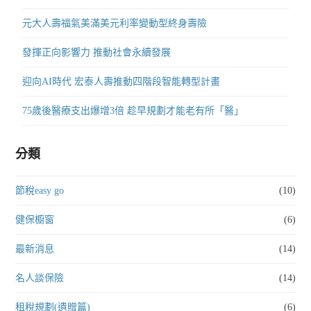
元大人壽福氣美滿美元利率變動型終身壽險
發揮正向影響力 推動社會永續發展
迎向AI時代 宏泰人壽推動四階段智能轉型計畫
75歲後醫療支出爆增3倍 趁早規劃才能老有所「醫」
分類
節稅easy go
(10)
健保櫥窗
(6)
最新消息
(14)
名人談保險
(14)
租稅規劃(遺贈篇)
(6)