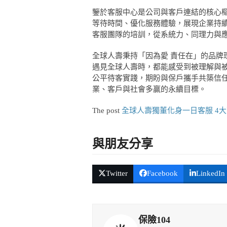
鑒於客服中心是公司與客戶連結的核心
等待時間、優化服務體驗，展現企業持
客服團隊的培訓，從系統力、同理力與
全球人壽秉持「因為愛 責任在」的品牌
遇見全球人壽時，都能感受到被理解與
公平待客實踐，期盼與保戶攜手共築信
業、客戶與社會多贏的永續目標。
The post
全球人壽獨董化身一日客服 4
與朋友分享
Twitter
Facebook
LinkedIn
保險104