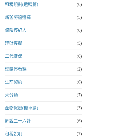
租稅規劃(遺贈篇)
(6)
新舊勞退選擇
(5)
保險經紀人
(6)
理財專欄
(5)
二代健保
(6)
理賠停看聽
(2)
生前契約
(6)
未分類
(7)
產物保險(機車篇)
(3)
解說三十六計
(6)
租稅說明
(7)