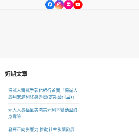
Facebook
Instagram
Flickr
YouTube
方位的達人服務，為365行業之各界達人服務。
近期文章
保誠人壽攜手彰化銀行首賣「保誠人
壽翔安滿利終身壽險(定期給付型)」
元大人壽福氣美滿美元利率變動型終
身壽險
發揮正向影響力 推動社會永續發展