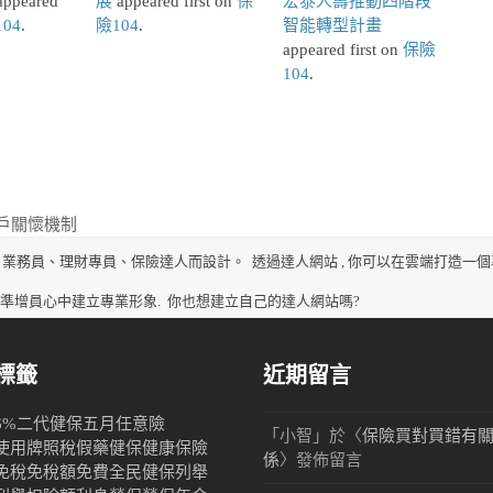
ppeared
展
appeared first on
保
宏泰人壽推動四階段
04
.
險104
.
智能轉型計畫
appeared first on
保險
104
.
戶關懷機制
、業務員、理財專員、保險達人而設計。
透過達人網站 , 你可以在雲端打造一個
、準增員心中建立專業形象.
你也想建立自己的達人網站嗎?
標籤
近期留言
6%
二代健保
五月
任意險
「
小智
」於〈
保險買對買錯有
使用牌照稅
假藥
健保
健康保險
係
〉發佈留言
免稅
免稅額
免費
全民健保
列舉