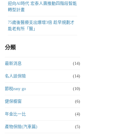
迎向AI時代 宏泰人壽推動四階段智能
轉型計畫
75歲後醫療支出爆增3倍 趁早規劃才
能老有所「醫」
分類
最新消息
(14)
名人談保險
(14)
節稅easy go
(10)
健保櫥窗
(6)
年金比一比
(4)
產物保險(汽車篇)
(5)