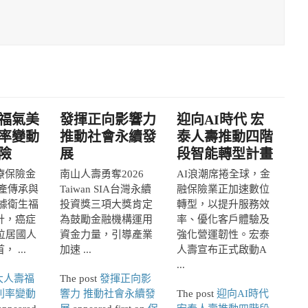
福氣美
發揮正向影響力
迎向AI時代 宏
率變動
推動社會永續發
泰人壽推動四階
險
展
段智能轉型計畫
療保險金
南山人壽勇奪2026
AI浪潮席捲全球，金
產傳承與
Taiwan SIA台灣永續
融保險業正加速數位
據衛生福
投資獎三項大獎肯定
轉型，以提升服務效
計，癌症
為鼓勵金融機構運用
率、優化客戶體驗及
位居國人
資金力量，引導產業
強化營運韌性。宏泰
 ...
加速 ...
人壽宣布正式啟動A
...
大人壽福
The post
發揮正向影
利率變動
響力 推動社會永續發
The post
迎向AI時代