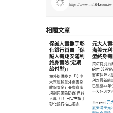
https://www.ins104.com.tw
相關文章
保誠人壽攜手彰
元大人壽
化銀行首賣「保
滿美元利
誠人壽翔安滿利
型終身壽
終身壽險(定期
癌症特別治
給付型)」
給付 兼顧資
醫療保障 根
額外提供終身「空中
利部最新統
大眾運輸意外傷害身
已連續44年
故保險金」兼顧資產
十大死因之首，
規劃與風險防護 保誠
人壽（4）日宣布攜手
The post
元
彰化銀行推出獨家 ...
氣美滿美元