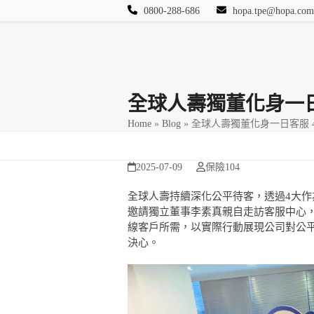
Skip
0800-288-686
hopa.tpe@hopa.com
to
content
首頁
其他頁面
Blog
活動相簿
保險
全球人壽獨董化身一日
Home
»
Blog
»
全球人壽獨董化身一日客服 
2025-07-09
保險104
全球人壽持續深化公平待客，透過4大
邀請獨立董事李素真親自走訪客服中心
線客戶所需，以實際行動展現公司對公
決心。