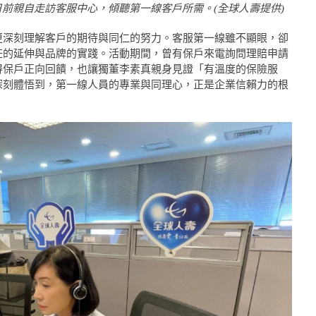
日前親自走訪客服中心，傾聽第一線客戶所需。(全球人壽提供)
更深刻理解客戶的期待與同仁的努力。客服第一線雖不顯眼，卻
任的延伸與品牌的實踐。活動期間，曾有保戶來電詢問理賠申請
得保戶正向回饋，也讓獨董李素真親身見證「有溫度的保險服
深刻體悟到，第一線人員的專業與同理心，正是企業信賴力的根