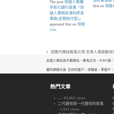
型終身壽險
a
The post
保誠人壽攜
first on
保險1
手彰化銀行首賣「保
誠人壽翔安滿利終身
壽險(定期給付型)」
appeared first on
保險
104
.
因應丹娜絲颱風災情 宏泰人壽啟動保
previous
post:
此達人網站為示範網站，專為公司、SOHO族
屬的網路分身. 在你的客戶、求職者、準客戶
熱門文章
...
- 83,863 views
二代健保與一代健保的差異
- 1,932 views