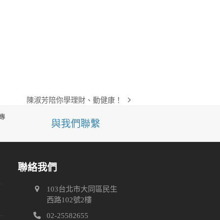
陳淑芳陪你學理財、動健康！
next
post:
專
與我們聯繫
聯絡我們
103台北市大同區民生
關
西路102號2樓
02-25582655