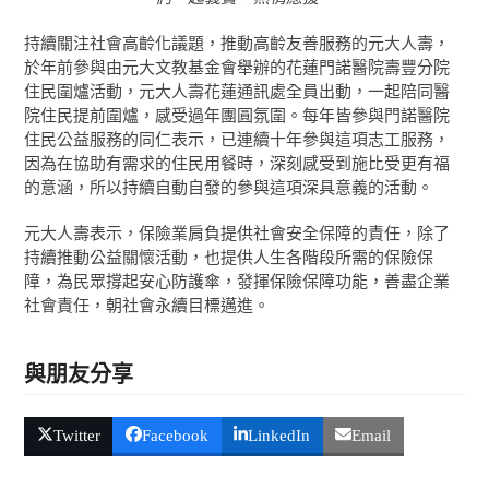
持續關注社會高齡化議題，推動高齡友善服務的元大人壽，
於年前參與由元大文教基金會舉辦的花蓮門諾醫院壽豐分院
住民圍爐活動，元大人壽花蓮通訊處全員出動，一起陪同醫
院住民提前圍爐，感受過年團圓氛圍。每年皆參與門諾醫院
住民公益服務的同仁表示，已連續十年參與這項志工服務，
因為在協助有需求的住民用餐時，深刻感受到施比受更有福
的意涵，所以持續自動自發的參與這項深具意義的活動。
元大人壽表示，保險業肩負提供社會安全保障的責任，除了
持續推動公益關懷活動，也提供人生各階段所需的保險保
障，為民眾撐起安心防護傘，發揮保險保障功能，善盡企業
社會責任，朝社會永續目標邁進。
與朋友分享
Twitter
Facebook
LinkedIn
Email