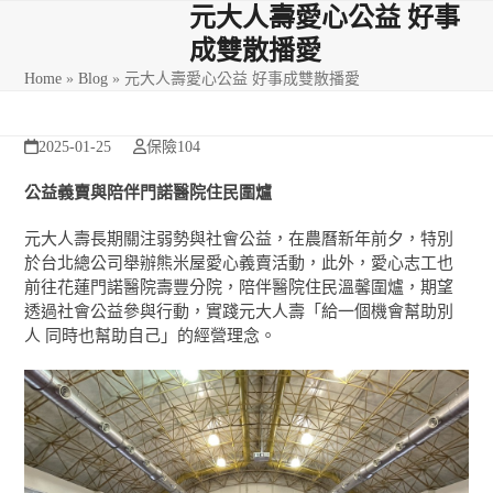
Skip
Open
Close
元大人壽愛心公益 好事
to
成雙散播愛
mobile
mobile
content
Home
»
Blog
»
元大人壽愛心公益 好事成雙散播愛
menu
menu
2025-01-25
保險104
公益義賣與陪伴門諾醫院住民圍爐
元大人壽長期關注弱勢與社會公益，在農曆新年前夕，特別
於台北總公司舉辦熊米屋愛心義賣活動，此外，愛心志工也
前往花蓮門諾醫院壽豐分院，陪伴醫院住民溫馨圍爐，期望
透過社會公益參與行動，實踐元大人壽「給一個機會幫助別
人 同時也幫助自己」的經營理念。