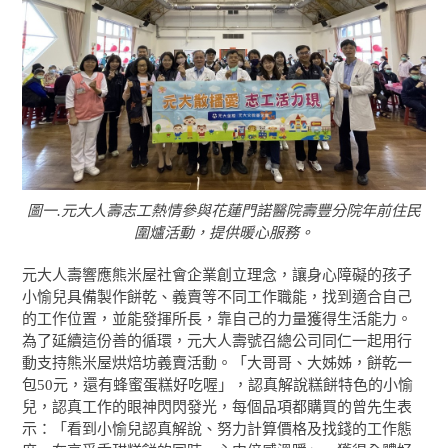
圖一.元大人壽志工熱情參與花蓮門諾醫院壽豐分院年前住民
圍爐活動，提供暖心服務。
元大人壽響應熊米屋社會企業創立理念，讓身心障礙的孩子
小愉兒具備製作餅乾、義賣等不同工作職能，找到適合自己
的工作位置，並能發揮所長，靠自己的力量獲得生活能力。
為了延續這份善的循環，元大人壽號召總公司同仁一起用行
動支持熊米屋烘焙坊義賣活動。「大哥哥、大姊姊，餅乾一
包50元，還有蜂蜜蛋糕好吃喔」，認真解說糕餅特色的小愉
兒，認真工作的眼神閃閃發光，每個品項都購買的曾先生表
示：「看到小愉兒認真解說、努力計算價格及找錢的工作態