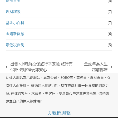
保險事業
(5)
理財趣談
(7)
基金小百科
(7)
金錢新觀念
(6)
最低稅負制
(5)
出發2小時前投保旅行平安險 旅行有
金蛇年為人生
previous
next
保障 去哪裡玩都安心
超前部署
post:
post:
此達人網站為示範網站，專為公司、SOHO族、業務員、理財專員、保
險達人而設計。
透過達人網站 , 你可以在雲端打造一個專屬的網路分
身. 在你的客戶、求職者、準客戶、準增員心中建立專業形象.
你也想
建立自己的達人網站嗎?
與我們聯繫