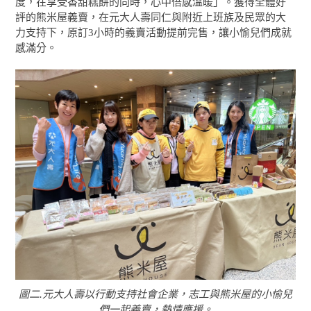
度，在享受香甜糕餅的同時，心中倍感溫暖」。獲得全體好
評的熊米屋義賣，在元大人壽同仁與附近上班族及民眾的大
力支持下，原訂3小時的義賣活動提前完售，讓小愉兒們成就
感滿分。
圖二.元大人壽以行動支持社會企業，志工與熊米屋的小愉兒
們一起義賣，熱情應援。