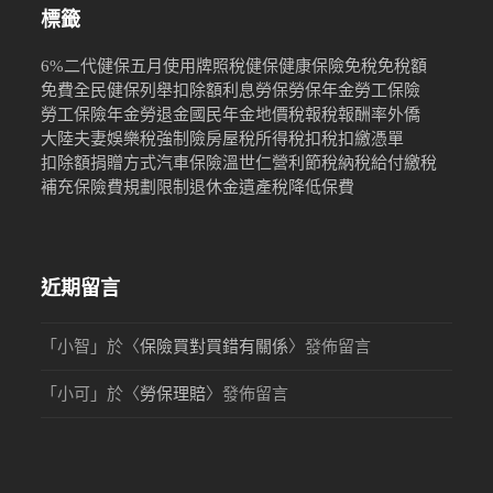
標籤
6%
二代健保
五月
使用牌照稅
健保
健康保險
免稅
免稅額
免費
全民健保
列舉扣除額
利息
勞保
勞保年金
勞工保險
勞工保險年金
勞退金
國民年金
地價稅
報稅
報酬率
外僑
大陸
夫妻
娛樂稅
強制險
房屋稅
所得稅
扣稅
扣繳憑單
扣除額
捐贈
方式
汽車保險
溫世仁
營利
節稅
納稅
給付
繳稅
補充保險費
規劃限制
退休金
遺產稅
降低保費
近期留言
「
小智
」於〈
保險買對買錯有關係
〉發佈留言
「
小可
」於〈
勞保理賠
〉發佈留言