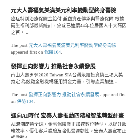
元大人壽福氣美滿美元利率變動型終身壽險
癌症特別治療保險金給付 兼顧資產傳承與醫療保障 根據
衛生福利部最新統計，癌症已連續44年位居國人十大死因
之首， ...
The post
元大人壽福氣美滿美元利率變動型終身壽險
appeared first on
保險104
.
發揮正向影響力 推動社會永續發展
南山人壽勇奪2026 Taiwan SIA台灣永續投資獎三項大獎
肯定 為鼓勵金融機構運用資金力量，引導產業加速 ...
The post
發揮正向影響力 推動社會永續發展
appeared first
on
保險104
.
迎向AI時代 宏泰人壽推動四階段智能轉型計畫
AI浪潮席捲全球，金融保險業正加速數位轉型，以提升服
務效率、優化客戶體驗及強化營運韌性。宏泰人壽宣布正
式啟動A ...