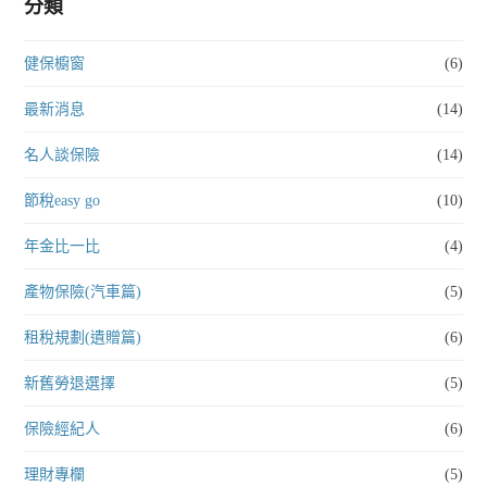
分類
健保櫥窗
(6)
最新消息
(14)
名人談保險
(14)
節稅easy go
(10)
年金比一比
(4)
產物保險(汽車篇)
(5)
租稅規劃(遺贈篇)
(6)
新舊勞退選擇
(5)
保險經紀人
(6)
理財專欄
(5)