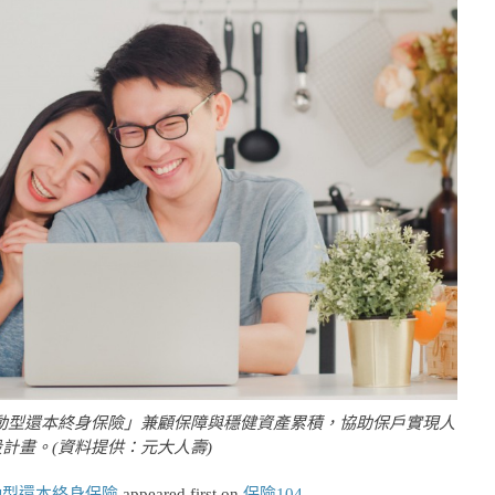
動型還本終身保險」兼顧保障與穩健資產累積，協助保戶實現人
計畫。(資料提供：元大人壽)
動型還本終身保險
appeared first on
保險104
.