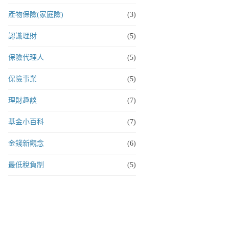
產物保險(家庭險)
(3)
認識理財
(5)
保險代理人
(5)
保險事業
(5)
理財趣談
(7)
基金小百科
(7)
金錢新觀念
(6)
最低稅負制
(5)