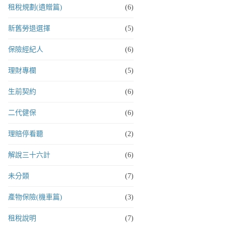
租稅規劃(遺贈篇)
(6)
新舊勞退選擇
(5)
保險經紀人
(6)
理財專欄
(5)
生前契約
(6)
二代健保
(6)
理賠停看聽
(2)
解說三十六計
(6)
未分類
(7)
產物保險(機車篇)
(3)
租稅說明
(7)