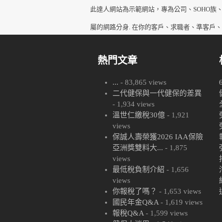
post:
此達人網站為示範網站，專為公司、SOHO族
屬的網路分身. 在你的客戶、求職者、準客戶
熱門文章
...
- 83,865 views
二代健保與一代健保的差異
- 1,934 views
溫世仁繳稅30億
- 1,921
views
保誠人壽榮獲2026 IAA保險
亞洲獎雙料大...
- 1,875
views
最低稅負制介紹
- 1,656
views
你報稅了嗎？
- 1,653 views
國民年金Q&A
- 1,619 views
報稅Q&A
- 1,599 views