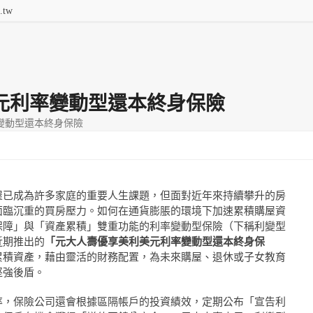
.tw
提供全
Q&A
功能費用
連絡我們
元利率變動型還本終身保險
變動型還本終身保險
屋已成為許多家庭的重要人生課題，但面對近年來持續攀升的房
面臨沉重的買房壓力。如何在通貨膨脹的環境下加速累積購屋資
保障」與「資產累積」雙重功能的利率變動型保險（下稱利變型
近期推出的
「元大人壽優享美利美元利率變動型還本終身保
累積資產，藉由靈活的財務配置，為未來購屋、退休或子女教育
堅強後盾。
率，保險公司還會根據區隔帳戶的投資績效，定期公布「宣告利