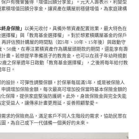
，保戶有機會獲得「增值回饋分享金」。元大人壽表示，利變型
期累積增值回饋分享金，讓資產在購屋前穩健增值，為家庭建構
本終身保險」
以美元收付，具備外幣資產配置效果，最大特色在
金選擇權」與「教育基金選擇權」。對於想累積購屋基金的保戶
再評估預計購屋的時間點（如5年、10年、15年後）與啟動守
0歲、50歲，在專注累積資產作為購屋頭期款的期間，還能享有壽
屋計畫。若想提早準備孩子的教育金，也可以在孩子年幼時規劃
、22歲之保單週年日啟動「教育基金選擇權」，之後將每年給付教
週年日。
權的設計，可彈性調整保額，於保單每屆滿5年，或是被保險人
，申請增加保險金額，每次最高可增加投保當時基本保險金額的
強化保障，提供家庭堅強防護網。此外，身故保險金與完全失能
指定受益人，讓傳承計畫更周延，妥善照顧摯愛。
場需求的保險商品，滿足客戶不同人生階段的需求，協助民眾在
藍圖，為自己或下一代儲備一個美好的未來。