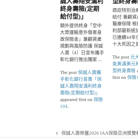
誠人壽翔安滿利
型終身壽
終身壽險(定期
癌症特別治
給付型)」
給付 兼顧資
醫療保障 根
額外提供終身「空中
利部最新統
大眾運輸意外傷害身
已連續44年
故保險金」兼顧資產
十大死因之首，
規劃與風險防護 保誠
人壽（4）日宣布攜手
The post
元
彰化銀行推出獨家 ...
氣美滿美元
型終身壽險
a
The post
保誠人壽攜
first on
保險1
手彰化銀行首賣「保
誠人壽翔安滿利終身
壽險(定期給付型)」
appeared first on
保險
104
.
保誠人壽榮獲2026 IAA保險亞洲獎
previous