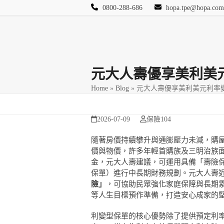
Skip
0800-288-686
hopa.tpe@hopa.com
to
content
首頁
其他頁面
Blog
活動相簿
保險
元大人壽優享美利美
Home
»
Blog
»
元大人壽優享美利美元利率
2026-07-09
保險104
隨著房價持續攀升與通膨壓力未減，購
價與物價，許多年輕首購族及三明治族
金，元大人壽建議，可運用具備「壽險
保單）進行中長期財務規劃。元大人壽
險」
，可協助民眾強化家庭保障與長期
等人生目標預作準備，打造安心成家的
利變型保單的核心優勢除了提供預定利