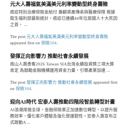
元大人壽福氣美滿美元利率變動型終身壽險
癌症特別治療保險金給付 兼顧資產傳承與醫療保障 根據
衛生福利部最新統計，癌症已連續44年位居國人十大死因
之首， ...
The post
元大人壽福氣美滿美元利率變動型終身壽險
appeared first on
保險104
.
發揮正向影響力 推動社會永續發展
南山人壽勇奪2026 Taiwan SIA台灣永續投資獎三項大獎
肯定 為鼓勵金融機構運用資金力量，引導產業加速 ...
The post
發揮正向影響力 推動社會永續發展
appeared first
on
保險104
.
迎向AI時代 宏泰人壽推動四階段智能轉型計畫
AI浪潮席捲全球，金融保險業正加速數位轉型，以提升服
務效率、優化客戶體驗及強化營運韌性。宏泰人壽宣布正
式啟動A ...