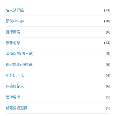
名人談保險
(14)
節稅easy go
(10)
健保櫥窗
(6)
最新消息
(14)
產物保險(汽車篇)
(5)
租稅規劃(遺贈篇)
(6)
年金比一比
(4)
保險經紀人
(6)
理財專欄
(5)
新舊勞退選擇
(5)