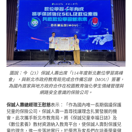
圖說：今（23）保誠人壽出席「114年度新北數位學習高峰
會」，與新北市政府教育局完成合作備忘錄（MOU）簽署，
為國內首家與地方政府合作在校園教育強化學生情緒管理與
網路安全意識的保險公司。
保誠人壽總經理王慰慈
表示：「作為國內唯一長期倡議保護
兒童的保險公司，保誠人壽一直尋找讓理念扎實發展的機
會，此次攜手新北市教育局，將《保誠兒童幸福日誌》及
《數位素養》教材資源納入教育平台，使保誠人壽對保護兒
童的理念，進一步落地實行，於學界及家長們在培養學童健