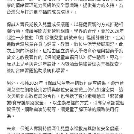
康的情緒管理能力與網路安全意識時，提供有力的支持，為
台灣兒童打造更幸福的成長環境。」
保誠人壽長期投入兒童成長議題，以穩健實踐的方式推動相
關行動，陸續展開與非營利組織、學界的合作，並於2020年
起進一步推動『i寶 保護兒童 誠就未來』倡議計畫
註
1
，定期
追蹤台灣兒童在身心健康、教育、數位生活等發展現況。此
次上架的新教材，包括由國立清華大學教育心理與諮商學系
曾文志教授著作的《保誠兒童幸福日誌》衍生動畫，專為十
歲以上兒童與青少年設計，內容涵蓋情緒管理與幸福探索，
並結合練習題協助系統化學習。
另外，根據2024年《保誠兒童幸福指數》調查結果，顯示台
灣兒童在網路使用習慣與數位安全意識上仍有加強空間。這
次與新北巿教育局的合作，也包括了數位素養動畫「跟著保
誠i寶守護網路安全」，以生動易懂的方式，引導兒童認識個
資保護、網路霸凌防範等，讓兒童了解正確的網路使用行
為。
未來，保誠人壽將持續深化兒童幸福教育與數位安全倡議，