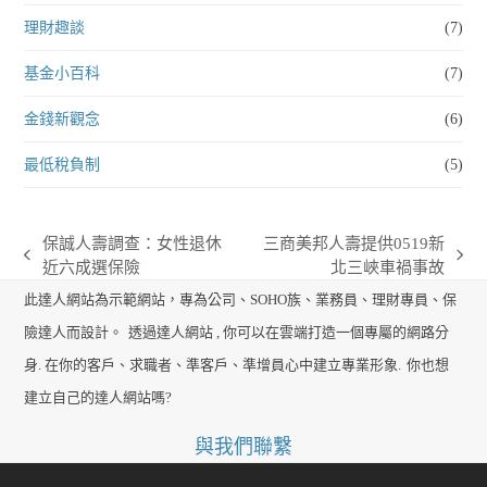
理財趣談
(7)
基金小百科
(7)
金錢新觀念
(6)
最低稅負制
(5)
保誠人壽調查：女性退休
三商美邦人壽提供0519新
previous
next
近六成選保險
北三峽車禍事故
post:
post:
此達人網站為示範網站，專為公司、SOHO族、業務員、理財專員、保
險達人而設計。
透過達人網站 , 你可以在雲端打造一個專屬的網路分
身. 在你的客戶、求職者、準客戶、準增員心中建立專業形象.
你也想
建立自己的達人網站嗎?
與我們聯繫