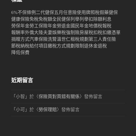
6%
不保條例
二代健保
五月
任意險
使用牌照稅
假藥
健保
健康保險
免稅
免稅額
全民健保
列舉
列舉扣除額
利息
勞保年金
勞工保險年金
勞退金
國民年金
地價稅
報稅
報酬率
外僑
大陸
夫妻
娛樂稅
強制險
房屋稅
扣稅
扣繳憑單
捐贈
方式
汽車保險
洗腎
溫世仁
租稅規劃
第三人責任險
節稅
納稅
給付項目
繳稅方式
規劃限制
退休金
退稅
降低保費
近期留言
「
小智
」於〈
保險買對買錯有關係
〉發佈留言
「
小可
」於〈
勞保理賠
〉發佈留言