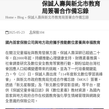
Skip
Open
Close
保誠人壽與新北市教育
to
局簽署合作備忘錄
mobile
mobile
content
Home
»
Blog
»
保誠人壽與新北市教育局簽署合作備忘錄
menu
menu
2025-05-23
保險104
國內首家保險公司與地方政府攜手推動數位素養與幸福教育
在關注兒童福祉與教育發展方面，保誠人壽深耕已超過二十
年，自2000年起，持續推動心理健康支持、財務素養推廣、
社會調查研究及數位安全教育等實務行動，期盼協助台灣社
會因應人口結構變遷帶來的挑戰，並為下一代培養關鍵能
力。今（23）日，保誠人壽出席「114年度新北數位學習高峰
會」，與新北市政府教育局完成合作備忘錄（MOU）簽署，
透過「新北星聯盟」及「新北數位學習影音網」等平台，提
供《保誠兒童幸福日誌》與《數位素養》教材資源，為國內
首家與地方政府合作在校園教育強化學生情緒管理與網路安
全意識的保險公司。