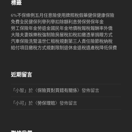
標籤
6%
不保條例
五月
任意險
使用牌照稅
假藥
健保
健康保險
免費
全民健保
列舉
列舉扣除額
利息
勞保
勞保年金
勞工保險年金
勞退金
國民年金
地價稅
報稅
報酬率
外僑
大陸
夫妻
娛樂稅
強制險
房屋稅
扣稅
扣繳憑單
捐贈
方式
汽車保險
洗腎
溫世仁
租稅規劃
第三人責任險
節稅
納稅
給付項目
繳稅方式
規劃限制
退休金
退稅
遺產稅
降低保費
近期留言
「
小智
」於〈
保險買對買錯有關係
〉發佈留言
「
小可
」於〈
勞保理賠
〉發佈留言