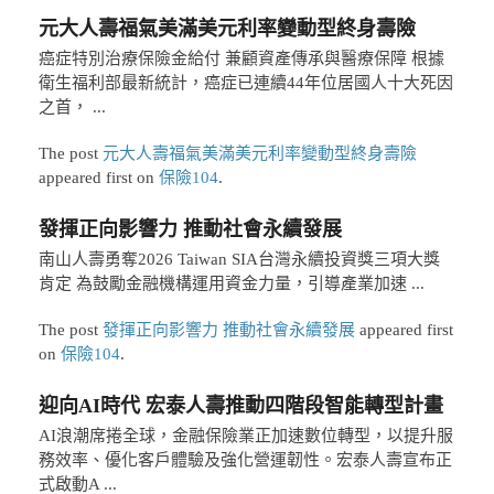
元大人壽福氣美滿美元利率變動型終身壽險
癌症特別治療保險金給付 兼顧資產傳承與醫療保障 根據
衛生福利部最新統計，癌症已連續44年位居國人十大死因
之首， ...
The post
元大人壽福氣美滿美元利率變動型終身壽險
appeared first on
保險104
.
發揮正向影響力 推動社會永續發展
南山人壽勇奪2026 Taiwan SIA台灣永續投資獎三項大獎
肯定 為鼓勵金融機構運用資金力量，引導產業加速 ...
The post
發揮正向影響力 推動社會永續發展
appeared first
on
保險104
.
迎向AI時代 宏泰人壽推動四階段智能轉型計畫
AI浪潮席捲全球，金融保險業正加速數位轉型，以提升服
務效率、優化客戶體驗及強化營運韌性。宏泰人壽宣布正
式啟動A ...