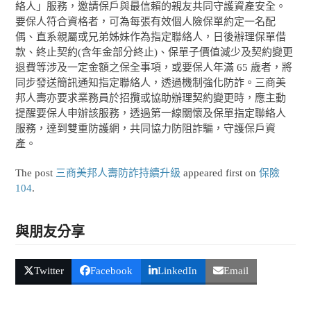
絡人」服務，邀請保戶與最信賴的親友共同守護資產安全。
要保人符合資格者，可為每張有效個人險保單約定一名配
偶、直系親屬或兄弟姊妹作為指定聯絡人，日後辦理保單借
款、終止契約(含年金部分終止)、保單子價值減少及契約變更
退費等涉及一定金額之保全事項，或要保人年滿 65 歲者，將
同步發送簡訊通知指定聯絡人，透過機制強化防詐。三商美
邦人壽亦要求業務員於招攬或協助辦理契約變更時，應主動
提醒要保人申辦該服務，透過第一線關懷及保單指定聯絡人
服務，達到雙重防護網，共同協力防阻詐騙，守護保戶資
產。
The post
三商美邦人壽防詐持續升級
appeared first on
保險
104
.
與朋友分享
Twitter
Facebook
LinkedIn
Email