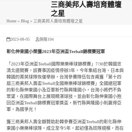
Skip
Open
Close
三商美邦人壽培育體壇
to
之星
mobile
mobile
content
Home
»
Blog
»
三商美邦人壽培育體壇之星
menu
menu
2023-08-05
保險104
彰化伸東國小榮獲2023年亞洲盃Teeball錦標賽冠軍
「2023年亞洲盃Teeball國際樂樂棒球錦標賽」7/30於韓國忠
清北道開賽，該賽事因疫情停辦3年，今年集結台灣、日本與
韓國的菁英球隊恢復舉辦，台灣參賽隊伍包含甫獲「第十四
屆三商美邦人壽盃Teeball全國樂樂棒球錦標賽」全國總冠軍
的彰化縣伸東國小及亞軍新竹縣興隆國小，台灣小將們不負
眾望，在國際舞台上展現精湛球技，並由彰化縣伸東國小抱
回亞洲盃Teeball錦標賽冠軍獎盃，新竹縣興隆國小則贏得亞
軍，為國爭光！
獲三商美邦人壽全額贊助赴韓參賽亞洲盃Teeball的彰化縣伸
東國小樂樂棒球隊，成立至今5年，起初僅為班隊規模，而在