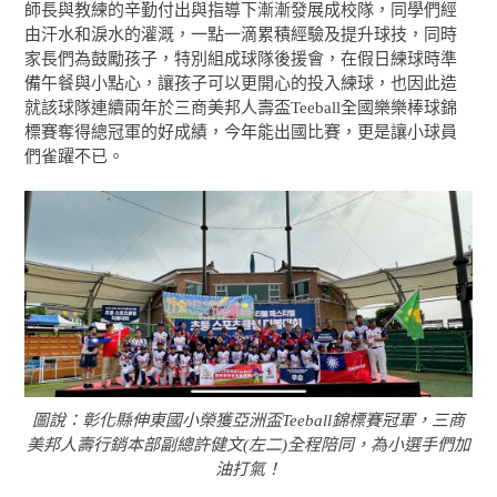
師長與教練的辛勤付出與指導下漸漸發展成校隊，同學們經
由汗水和淚水的灌溉，一點一滴累積經驗及提升球技，同時
家長們為鼓勵孩子，特別組成球隊後援會，在假日練球時準
備午餐與小點心，讓孩子可以更開心的投入練球，也因此造
就該球隊連續兩年於三商美邦人壽盃Teeball全國樂樂棒球錦
標賽奪得總冠軍的好成績，今年能出國比賽，更是讓小球員
們雀躍不已。
圖說：彰化縣伸東國小榮獲亞洲盃Teeball錦標賽冠軍，三商
美邦人壽行銷本部副總許健文(左二)全程陪同，為小選手們加
油打氣！