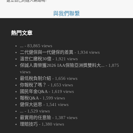
建立自己的達人網站嗎?
與我們聯繫
熱門文章
...
- 83,865 views
二代健保與一代健保的差異
- 1,934 views
溫世仁繳稅30億
- 1,921 views
保誠人壽榮獲2026 IAA保險亞洲獎雙料大...
- 1,875
views
最低稅負制介紹
- 1,656 views
你報稅了嗎？
- 1,653 views
國民年金Q&A
- 1,619 views
報稅Q&A
- 1,599 views
健保大迷思
- 1,541 views
...
- 1,529 views
最實用的任意險
- 1,387 views
理賠技巧
- 1,380 views