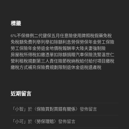
標籤
6%
不保條例
二代健保
五月
任意險
使用牌照稅
假藥
免稅
免稅額
免費
列舉
列舉扣除額
利息
勞保
勞保年金
勞工保險
勞工保險年金
勞退金
地價稅
報酬率
大陸
夫妻
強制險
房屋稅
所得稅
扣繳憑單
扣除額
捐贈
汽車保險
洗腎
溫世仁
營利
租稅規劃
第三人責任險
節稅
納稅
給付
給付項目
繳稅
繳稅方式
補充保險費
規劃限制
退休金
退稅
遺產稅
近期留言
「
小智
」於〈
保險買對買錯有關係
〉發佈留言
「
小可
」於〈
勞保理賠
〉發佈留言