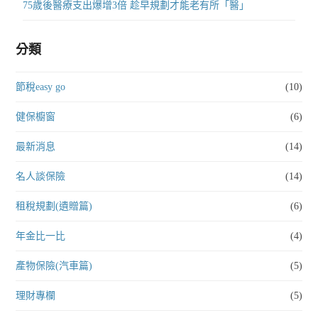
75歲後醫療支出爆增3倍 趁早規劃才能老有所「醫」
分類
節稅easy go
(10)
健保櫥窗
(6)
最新消息
(14)
名人談保險
(14)
租稅規劃(遺贈篇)
(6)
年金比一比
(4)
產物保險(汽車篇)
(5)
理財專欄
(5)