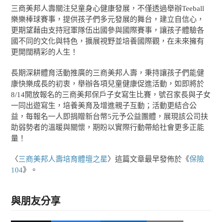
三商美邦人壽關注兒童身心健康發展，不僅透過舉辦Teeball
樂樂棒球賽事，提供孩子們多元發展的舞台，建立自信心，
更期望藉由支持冠軍隊伍出國參與國際賽事，讓孩子體驗各
國不同的文化與特色，擴展視野並培養國際觀，在未來擁有
更開闊精彩的人生！
長期深耕體育活動推廣的三商美邦人壽，秉持讓孩子們能健
康快樂成長的初衷，舉辦各項兒童健康促進活動，如即將於
8/14開放報名的三商美邦保戶子女寫生比賽，號召家長與子女
一同出遊寫生，培養美育及增進親子互動；活動更結合公
益，每報名一人即捐贈新台幣5元予公益團體，展現該公司扶
助弱勢者的溫暖與關懷，期盼以實際行動帶給社會更多正能
量！
〈
三商美邦人壽培育體壇之星
〉這篇文章最早發佈於《
保險
104
》。
與朋友分享