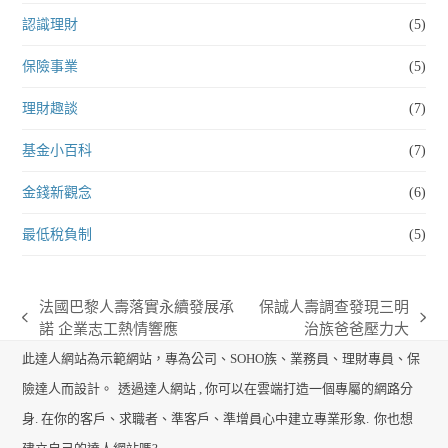
認識理財
(5)
保險事業
(5)
理財趣談
(7)
基金小百科
(7)
金錢新觀念
(6)
最低稅負制
(5)
法國巴黎人壽落實永續發展承
保誠人壽調查發現三明
previous
next
諾 企業志工熱情響應
治族爸爸壓力大
post:
post:
此達人網站為示範網站，專為公司、SOHO族、業務員、理財專員、保
險達人而設計。
透過達人網站 , 你可以在雲端打造一個專屬的網路分
身. 在你的客戶、求職者、準客戶、準增員心中建立專業形象.
你也想